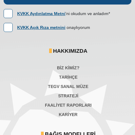
KVKK Aydınlatma Metni
'ni okudum ve anladım*
KVKK Açık Rıza metnini
onaylıyorum
HAKKIMIZDA
BİZ KİMİZ?
TARİHÇE
TEGV SANAL MÜZE
STRATEJİ
FAALİYET RAPORLARI
KARIYER
BAĞIŞ MODELLERI