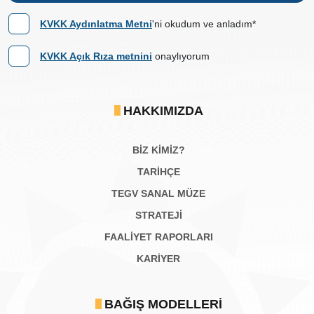
KVKK Aydınlatma Metni
'ni okudum ve anladım*
KVKK Açık Rıza metnini
onaylıyorum
HAKKIMIZDA
BİZ KİMİZ?
TARİHÇE
TEGV SANAL MÜZE
STRATEJİ
FAALİYET RAPORLARI
KARIYER
BAĞIŞ MODELLERI