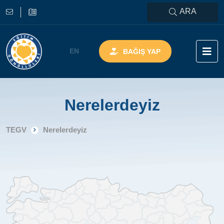
ARA
EN
BAĞIŞ YAP
Nerelerdeyiz
TEGV
Nerelerdeyiz