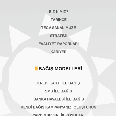
BİZ KİMİZ?
TARİHÇE
TEGV SANAL MÜZE
STRATEJİ
FAALİYET RAPORLARI
KARIYER
BAĞIŞ MODELLERI
KREDİ KARTI İLE BAĞIŞ
SMS İLE BAĞIŞ
BANKA HAVALESİ İLE BAĞIŞ
KENDİ BAĞIŞ KAMPANYANIZI OLUŞTURUN
YARDIMSEVERLİK KOŞULARI