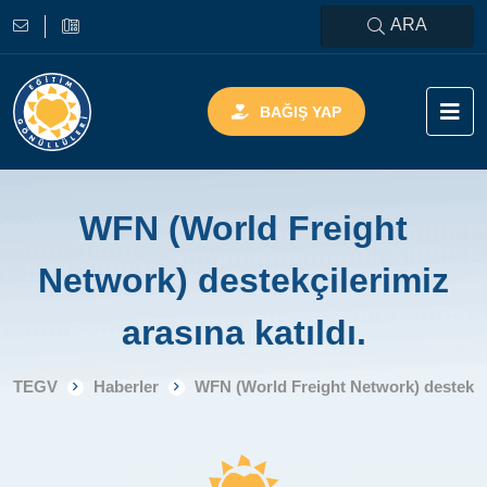
ARA
BAĞIŞ YAP
WFN (World Freight
Network) destekçilerimiz
arasına katıldı.
TEGV
Haberler
WFN (World Freight Network) destekçile