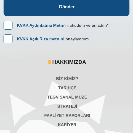
Gönder
KVKK Aydınlatma Metni
'ni okudum ve anladım*
KVKK Açık Rıza metnini
onaylıyorum
HAKKIMIZDA
BİZ KİMİZ?
TARİHÇE
TEGV SANAL MÜZE
STRATEJİ
FAALİYET RAPORLARI
KARIYER