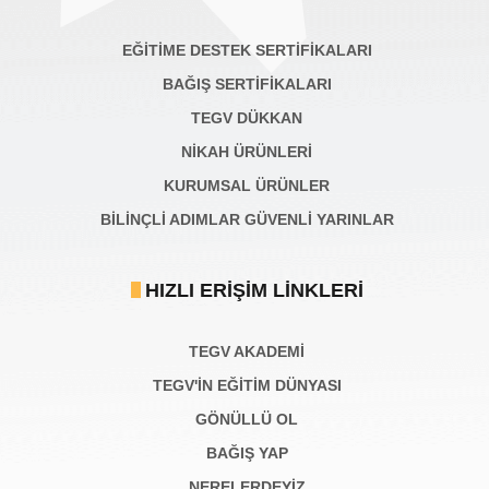
EĞİTİME DESTEK SERTİFİKALARI
BAĞIŞ SERTIFIKALARI
TEGV DÜKKAN
NİKAH ÜRÜNLERİ
KURUMSAL ÜRÜNLER
BILINÇLI ADIMLAR GÜVENLI YARINLAR
HIZLI ERIŞIM LINKLERI
TEGV AKADEMI
TEGV'İN EĞİTİM DÜNYASI
GÖNÜLLÜ OL
BAĞIŞ YAP
NERELERDEYİZ