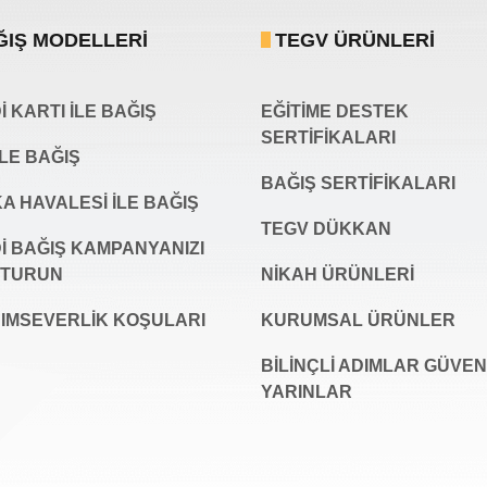
ĞIŞ MODELLERI
TEGV ÜRÜNLERI
 KARTI İLE BAĞIŞ
EĞİTİME DESTEK
SERTİFİKALARI
İLE BAĞIŞ
BAĞIŞ SERTIFIKALARI
A HAVALESİ İLE BAĞIŞ
TEGV DÜKKAN
İ BAĞIŞ KAMPANYANIZI
ŞTURUN
NİKAH ÜRÜNLERİ
IMSEVERLİK KOŞULARI
KURUMSAL ÜRÜNLER
BILINÇLI ADIMLAR GÜVEN
YARINLAR