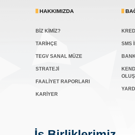
HAKKIMIZDA
BA
BİZ KİMİZ?
KREDİ
TARİHÇE
SMS 
TEGV SANAL MÜZE
BANK
STRATEJİ
KEND
OLU
FAALİYET RAPORLARI
YARD
KARIYER
İş Birliklerimiz