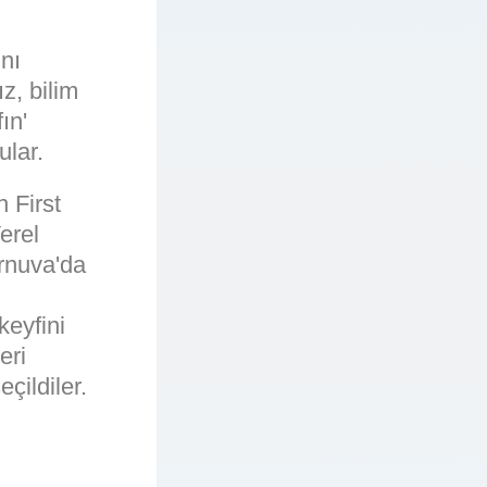
nı
z, bilim
ın'
ular.
 First
erel
urnuva'da
keyfini
eri
çildiler.