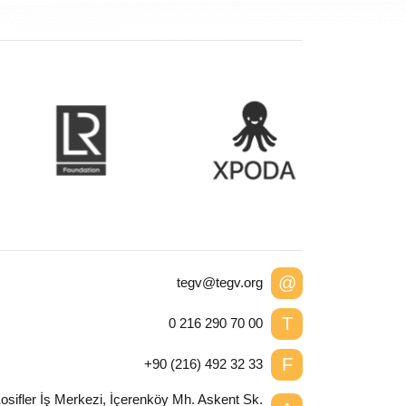
@
tegv@tegv.org
T
0 216 290 70 00
F
+90 (216) 492 32 33
osifler İş Merkezi, İçerenköy Mh. Askent Sk.