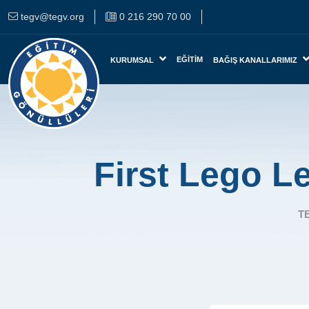
tegv@tegv.org
0 216 290 70 00
EĞITIM
KURUMSAL
BAĞIŞ KANALLARIMIZ
First Lego L
T