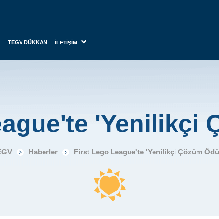
TEGV DÜKKAN
İLETIŞIM
eague'te 'Yenilikçi
EGV
Haberler
First Lego League'te 'Yenilikçi Çözüm Ödü