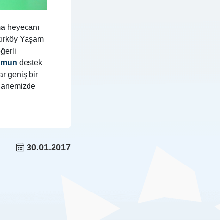
zma heyecanı
kırköy Yaşam
ğerli
rumun
destek
r geniş bir
üphanemizde
30.01.2017