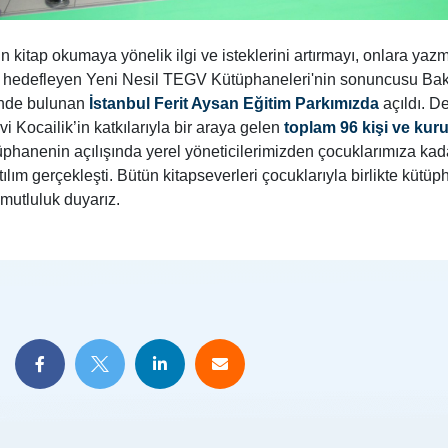
n kitap okumaya yönelik ilgi ve isteklerini artırmayı, onlara ya
 hedefleyen Yeni Nesil TEGV Kütüphaneleri'nin sonuncusu Ba
inde bulunan
İstanbul Ferit Aysan Eğitim Parkımızda
açıldı. De
i Kocailik’in katkılarıyla bir araya gelen
toplam 96 kişi ve ku
üphanenin açılışında yerel yöneticilerimizden çocuklarımıza kada
ılım gerçekleşti. Bütün kitapseverleri çocuklarıyla birlikte küt
mutluluk duyarız.