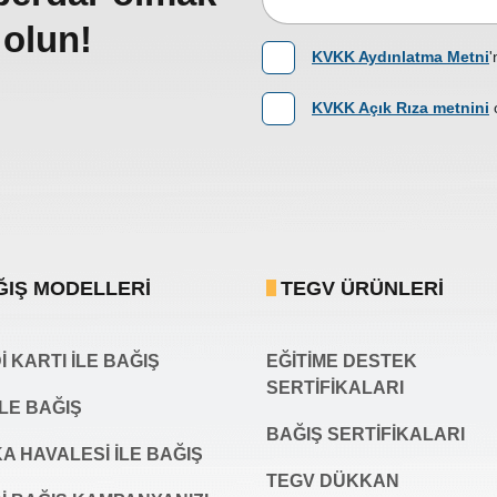
 olun!
KVKK Aydınlatma Metni
'
KVKK Açık Rıza metnini
ĞIŞ MODELLERI
TEGV ÜRÜNLERI
 KARTI İLE BAĞIŞ
EĞİTİME DESTEK
SERTİFİKALARI
İLE BAĞIŞ
BAĞIŞ SERTIFIKALARI
A HAVALESİ İLE BAĞIŞ
TEGV DÜKKAN