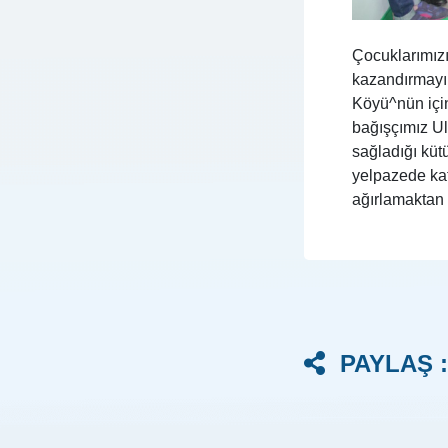
Çocuklarımızı
kazandırmayı
Köyü^nün iç
bağışçımız Ulv
sağladığı küt
yelpazede kat
ağırlamaktan 
PAYLAŞ :