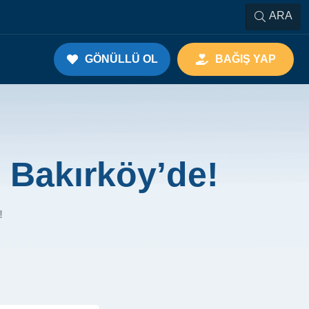
ARA
GÖNÜLLÜ OL
BAĞIŞ YAP
 Bakırköy’de!
!