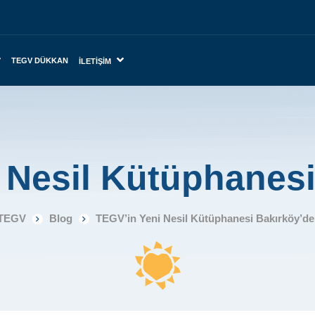
TEGV DÜKKAN
İLETIŞIM
 Nesil Kütüphanesi
TEGV
Blog
TEGV’in Yeni Nesil Kütüphanesi Bakırköy’de