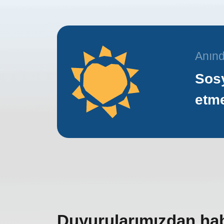
Anınd
Sosy
etm
Duyurularımızdan ha