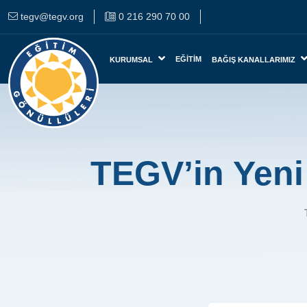
tegv@tegv.org
0 216 290 70 00
EĞITIM
KURUMSAL
BAĞIŞ KANALLARIMIZ
TEGV’in Yeni