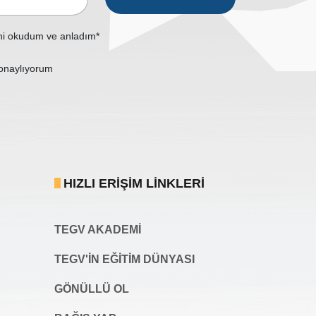
ni okudum ve anladım*
onaylıyorum
HIZLI ERIŞIM LINKLERI
TEGV AKADEMI
TEGV'İN EĞİTİM DÜNYASI
GÖNÜLLÜ OL