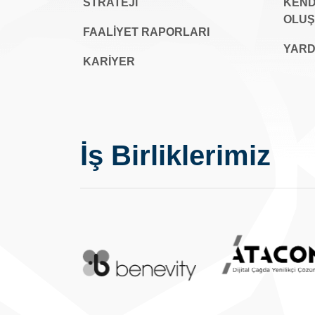
STRATEJİ
KEND
OLU
FAALİYET RAPORLARI
YARD
KARIYER
İş Birliklerimiz