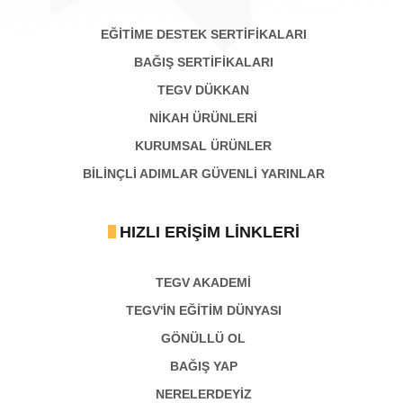
EĞİTİME DESTEK SERTİFİKALARI
BAĞIŞ SERTIFIKALARI
TEGV DÜKKAN
NİKAH ÜRÜNLERİ
KURUMSAL ÜRÜNLER
BILINÇLI ADIMLAR GÜVENLI YARINLAR
HIZLI ERIŞIM LINKLERI
TEGV AKADEMI
TEGV'İN EĞİTİM DÜNYASI
GÖNÜLLÜ OL
BAĞIŞ YAP
NERELERDEYİZ