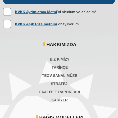
KVKK Aydınlatma Metni
'ni okudum ve anladım*
KVKK Açık Rıza metnini
onaylıyorum
HAKKIMIZDA
BİZ KİMİZ?
TARİHÇE
TEGV SANAL MÜZE
STRATEJİ
FAALİYET RAPORLARI
KARIYER
BAĞIŞ MODELLERI