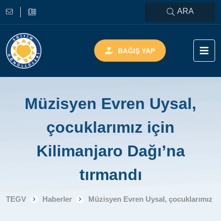
ARA
BAĞIŞ YAP
Müzisyen Evren Uysal,
çocuklarımız için
Kilimanjaro Dağı’na
tırmandı
TEGV
Haberler
Müzisyen Evren Uysal, çocuklarımız iç