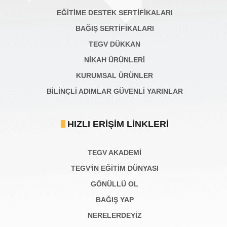
EĞİTİME DESTEK SERTİFİKALARI
BAĞIŞ SERTIFIKALARI
TEGV DÜKKAN
NİKAH ÜRÜNLERİ
KURUMSAL ÜRÜNLER
BILINÇLI ADIMLAR GÜVENLI YARINLAR
HIZLI ERIŞIM LINKLERI
TEGV AKADEMI
TEGV'İN EĞİTİM DÜNYASI
GÖNÜLLÜ OL
BAĞIŞ YAP
NERELERDEYİZ