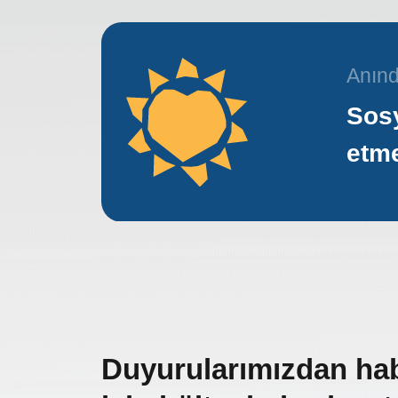
Anınd
Sosy
etm
Duyurularımızdan ha