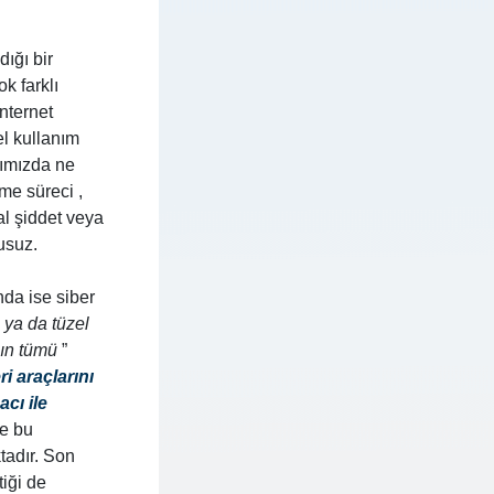
dığı bir
k farklı
internet
el kullanım
ığımızda ne
me süreci ,
nal şiddet veya
usuz.
nda ise siber
l ya da tüzel
ının tümü
”
ri araçlarını
cı ile
ve bu
tadır. Son
tiği de