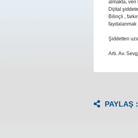
almakta, veri
Dijital şidde
Bilinçli , far
faydalanmak
Şiddetten uza
Arb. Av. Sev
PAYLAŞ :