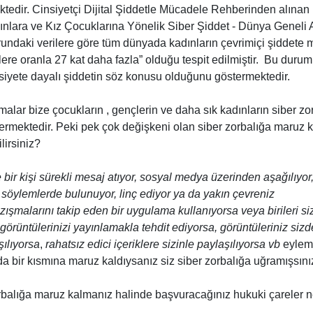
edir. Cinsiyetçi Dijital Şiddetle Mücadele Rehberinden alınan 
ınlara ve Kız Çocuklarına Yönelik Siber Şiddet - Dünya Geneli 
rundaki verilere göre tüm dünyada kadınların çevrimiçi şiddete
lere oranla 27 kat daha fazla” olduğu tespit edilmiştir. Bu durum
siyete dayalı şiddetin söz konusu olduğunu göstermektedir.
rmalar bize çocukların , gençlerin ve daha sık kadınların siber z
termektedir. Peki pek çok değişkeni olan siber zorbalığa maruz k
lirsiniz?
 bir kişi sürekli mesaj atıyor, sosyal medya üzerinden aşağılıyor,
i söylemlerde bulunuyor, linç ediyor ya da yakın çevreniz
şmalarını takip eden bir uygulama kullanıyorsa veya birileri s
görüntülerinizi yayınlamakla tehdit ediyorsa, görüntüleriniz sizd
şılıyorsa
,
rahatsız edici içeriklere sizinle paylaşılıyorsa vb
eyleml
 bir kısmına maruz kaldıysanız siz siber zorbalığa uğramışsınız 
rbalığa maruz kalmanız halinde başvuracağınız hukuki çareler n