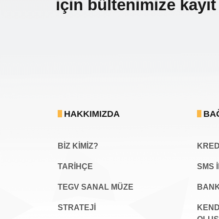
için bültenimize kayıt
HAKKIMIZDA
BA
BİZ KİMİZ?
KREDİ
TARİHÇE
SMS 
TEGV SANAL MÜZE
BANK
STRATEJİ
KEND