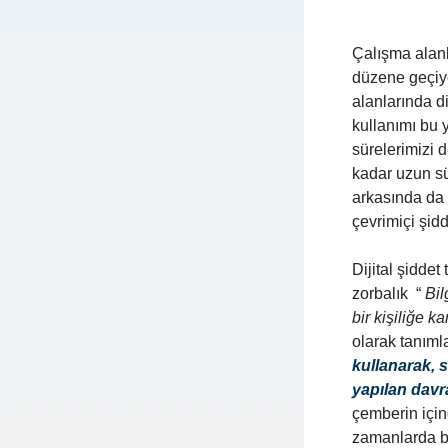
Çalışma alanlar
düzene geçiyo
alanlarında di
kullanımı bu 
sürelerimizi d
kadar uzun sü
arkasında da c
çevrimiçi şid
Dijital şidde
zorbalık “
Bil
bir kişiliğe k
olarak tanıml
kullanarak, s
yapılan davr
çemberin için
zamanlarda bu