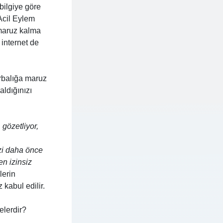
bilgiye göre
Acil Eylem
 maruz kalma
 internet de
orbalığa maruz
aldığınızı
 gözetliyor,
izi daha önce
en izinsiz
erin
kabul edilir.
elerdir?