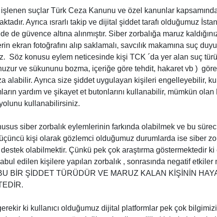
da işlenen suçlar Türk Ceza Kanunu ve özel kanunlar kapsamınd
ktadır. Ayrıca ısrarlı takip ve dijital şiddet tarafı olduğumuz İsta
e de güvence altına alınmıştır. Siber zorbalığa maruz kaldığını
lerin ekran fotoğrafını alıp saklamalı, savcılık makamına suç du
z. Söz konusu eylem neticesinde kişi TCK ´da yer alan suç türü
n huzur ve sükununu bozma, içeriğe göre tehdit, hakaret vb ) göre 
 alabilir. Ayrıca size şiddet uygulayan kişileri engelleyebilir, ku
rmların yardım ve şikayet et butonlarını kullanabilir, mümkün olan 
yolunu kullanabilirsiniz.
usus siber zorbalık eylemlerinin farkında olabilmek ve bu süreci 
üçüncü kişi olarak gözlemci olduğumuz durumlarda ise siber z
e destek olabilmektir. Çünkü pek çok araştırma göstermektedir ki 
abul edilen kişilere yapılan zorbalık , sonrasında negatif etkile
r. BU BİR ŞİDDET TÜRÜDÜR VE MARUZ KALAN KİŞİNİN HAYA
EDİR.
kir ki kullanıcı olduğumuz dijital platformlar pek çok bilgimizi 