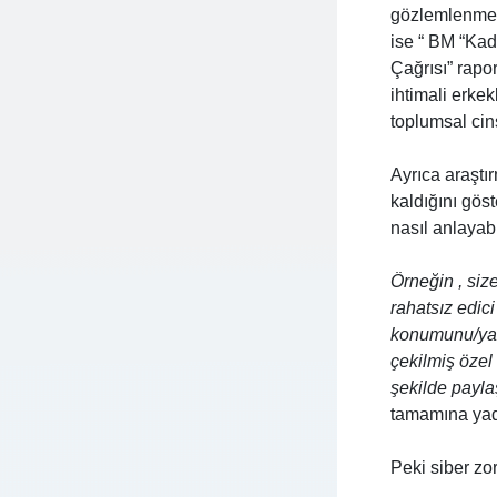
gözlemlenmekt
ise “ BM “Kad
Çağrısı” rapo
ihtimali erkek
toplumsal cin
Ayrıca araştı
kaldığını gös
nasıl anlayabi
Örneğin , size
rahatsız edic
konumunu/yazı
çekilmiş özel 
şekilde payla
tamamına yada
Peki siber zo