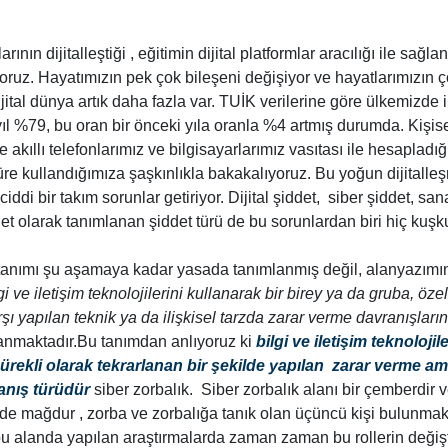
ının dijitalleştiği , eğitimin dijital platformlar aracılığı ile sağlan
ruz. Hayatımızın pek çok bileşeni değişiyor ve hayatlarımızın ço
jital dünya artık daha fazla var. TUİK verilerine göre ülkemizde 
yıl %79, bu oran bir önceki yıla oranla %4 artmış durumda. Kişis
e akıllı telefonlarımız ve bilgisayarlarımız vasıtası ile hesaplad
re kullandığımıza şaşkınlıkla bakakalıyoruz. Bu yoğun dijitalleş
iddi bir takım sorunlar getiriyor. Dijital şiddet, siber şiddet, sa
det olarak tanımlanan şiddet türü de bu sorunlardan biri hiç kuşk
t tanımı şu aşamaya kadar yasada tanımlanmış değil, alanyazımı
gi ve iletişim teknolojilerini kullanarak bir birey ya da gruba, öze
arşı yapılan teknik ya da ilişkisel tarzda zarar verme davranışlar
anmaktadır.Bu tanımdan anlıyoruz ki
bilgi ve iletişim teknolojile
ürekli olarak tekrarlanan bir şekilde yapılan zarar verme ama
anış türüdür
siber zorbalık. Siber zorbalık alanı bir çemberdir 
de mağdur , zorba ve zorbalığa tanık olan üçüncü kişi bulunmak
 alanda yapılan araştırmalarda zaman zaman bu rollerin değiş