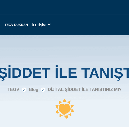
TEGV DÜKKAN
İLETIŞIM
 ŞİDDET İLE TANIŞT
TEGV
Blog
DİJİTAL ŞİDDET İLE TANIŞTINIZ MI?