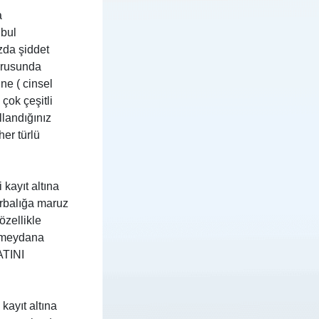
a
nbul
zda şiddet
yurusunda
ne ( cinsel
çok çeşitli
llandığınız
her türlü
kayıt altına
orbalığa maruz
özellikle
r meydana
TINI
kayıt altına