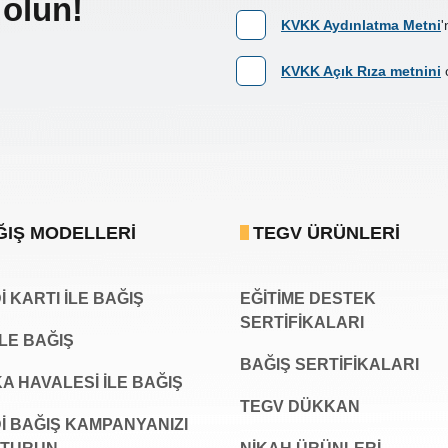
 olun!
KVKK Aydınlatma Metni
'
KVKK Açık Rıza metnini
ĞIŞ MODELLERI
TEGV ÜRÜNLERI
 KARTI İLE BAĞIŞ
EĞİTİME DESTEK
SERTİFİKALARI
İLE BAĞIŞ
BAĞIŞ SERTIFIKALARI
A HAVALESİ İLE BAĞIŞ
TEGV DÜKKAN
İ BAĞIŞ KAMPANYANIZI