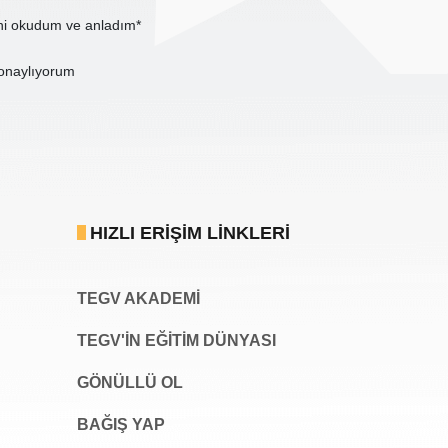
ni okudum ve anladım*
onaylıyorum
HIZLI ERIŞIM LINKLERI
TEGV AKADEMI
TEGV'İN EĞİTİM DÜNYASI
GÖNÜLLÜ OL
BAĞIŞ YAP