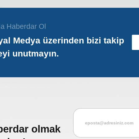
a Haberdar Ol
al Medya üzerinden bizi takip
eyi unutmayın.
berdar olmak