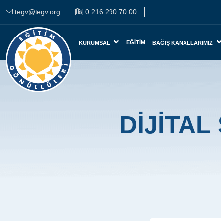
tegv@tegv.org
0 216 290 70 00
EĞITIM
KURUMSAL
BAĞIŞ KANALLARIMIZ
DİJİTAL