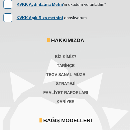
KVKK Aydınlatma Metni
'ni okudum ve anladım*
KVKK Açık Rıza metnini
onaylıyorum
HAKKIMIZDA
BİZ KİMİZ?
TARİHÇE
TEGV SANAL MÜZE
STRATEJİ
FAALİYET RAPORLARI
KARIYER
BAĞIŞ MODELLERI