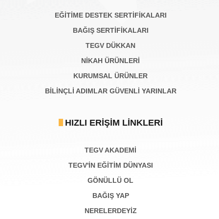
EĞİTİME DESTEK SERTİFİKALARI
BAĞIŞ SERTIFIKALARI
TEGV DÜKKAN
NİKAH ÜRÜNLERİ
KURUMSAL ÜRÜNLER
BILINÇLI ADIMLAR GÜVENLI YARINLAR
HIZLI ERIŞIM LINKLERI
TEGV AKADEMI
TEGV'İN EĞİTİM DÜNYASI
GÖNÜLLÜ OL
BAĞIŞ YAP
NERELERDEYİZ