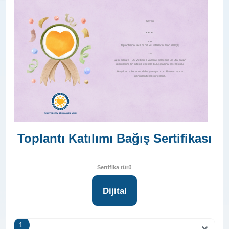
ÖRNEKTİR
Sevgili
.....
.....
toplantısına katılımınız ve katkılarınızdan dolayı;
.....
Sizin adınıza TEGV'e bağış yaparak geleceğe umutla bakan
çocuklarımızın nitelikli eğitimle buluşmasına destek oldu.
Hayallerine bir adım daha yaklaşan çocuklarımız adına
gönülden teşekkür ederiz.
Toplantı Katılımı Bağış Sertifikası
Sertifika türü
Dijital
1