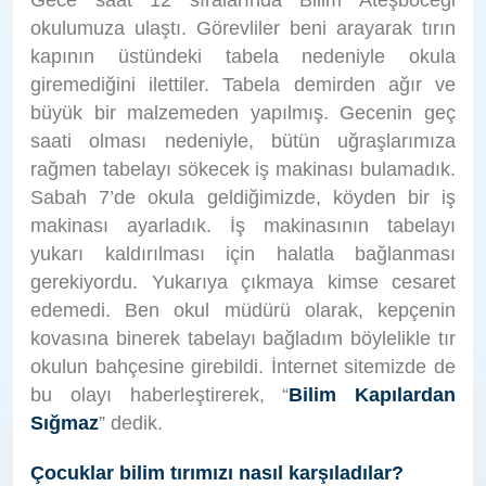
Gece saat 12 sıralarında Bilim Ateşböceği
okulumuza ulaştı. Görevliler beni arayarak tırın
kapının üstündeki tabela nedeniyle okula
giremediğini ilettiler. Tabela demirden ağır ve
büyük bir malzemeden yapılmış. Gecenin geç
saati olması nedeniyle, bütün uğraşlarımıza
rağmen tabelayı sökecek iş makinası bulamadık.
Sabah 7’de okula geldiğimizde, köyden bir iş
makinası ayarladık. İş makinasının tabelayı
yukarı kaldırılması için halatla bağlanması
gerekiyordu. Yukarıya çıkmaya kimse cesaret
edemedi. Ben okul müdürü olarak, kepçenin
kovasına binerek tabelayı bağladım böylelikle tır
okulun bahçesine girebildi. İnternet sitemizde de
bu olayı haberleştirerek, “
Bilim Kapılardan
Sığmaz
” dedik.
Çocuklar bilim tırımızı nasıl karşıladılar?