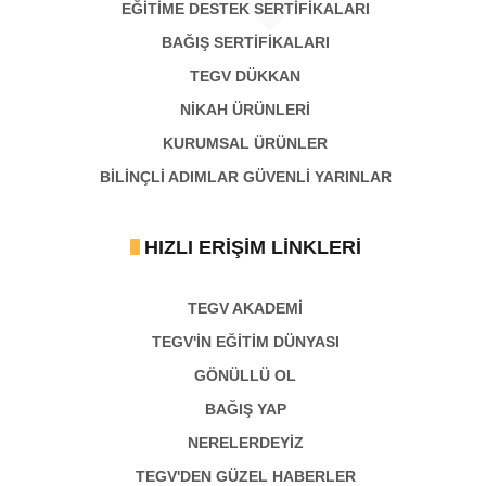
EĞİTİME DESTEK SERTİFİKALARI
BAĞIŞ SERTIFIKALARI
TEGV DÜKKAN
NİKAH ÜRÜNLERİ
KURUMSAL ÜRÜNLER
BILINÇLI ADIMLAR GÜVENLI YARINLAR
HIZLI ERIŞIM LINKLERI
TEGV AKADEMI
TEGV'İN EĞİTİM DÜNYASI
GÖNÜLLÜ OL
BAĞIŞ YAP
NERELERDEYİZ
TEGV'DEN GÜZEL HABERLER