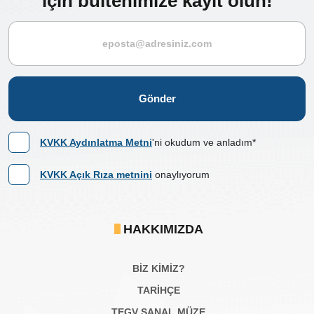
için bültenimize kayıt olun!
Gönder
KVKK Aydınlatma Metni
'ni okudum ve anladım*
KVKK Açık Rıza metnini
onaylıyorum
HAKKIMIZDA
BİZ KİMİZ?
TARİHÇE
TEGV SANAL MÜZE