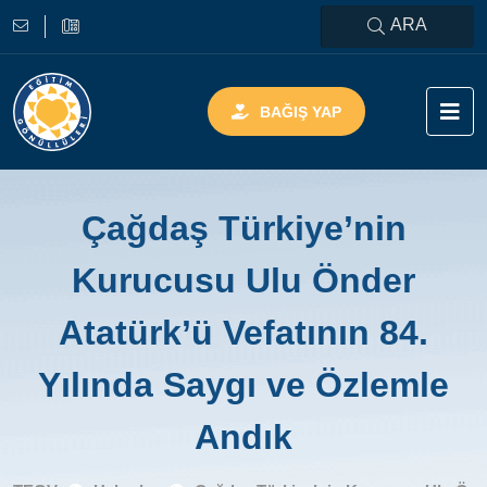
ARA
BAĞIŞ YAP
Çağdaş Türkiye’nin
Kurucusu Ulu Önder
Atatürk’ü Vefatının 84.
Yılında Saygı ve Özlemle
Andık