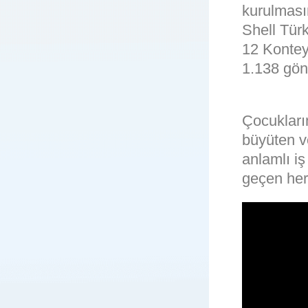
kurulmasın
Shell Tür
12 Kontey
1.138 gönü
Çocuklarım
büyüten v
anlamlı iş
geçen her