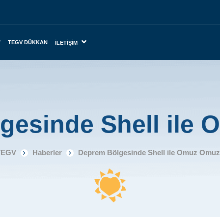
TEGV DÜKKAN
İLETIŞIM
gesinde Shell ile
TEGV
Haberler
Deprem Bölgesinde Shell ile Omuz Omu