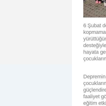
6 Şubat d
kopmaması
yürüttüğü
desteğiyl
hayata ge
çocukları
Depremin a
çocukları
güçlendire
faaliyet g
eğitim etk