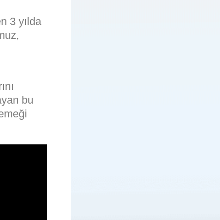
n 3 yılda
muz,
ını
ayan bu
e emeği