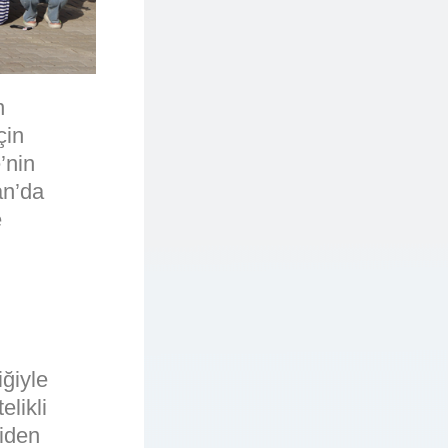
n
çin
’nin
an’da
e
iğiyle
elikli
niden