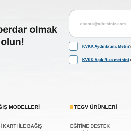
berdar olmak
 olun!
KVKK Aydınlatma Metni
'
KVKK Açık Rıza metnini
ĞIŞ MODELLERI
TEGV ÜRÜNLERI
 KARTI İLE BAĞIŞ
EĞİTİME DESTEK