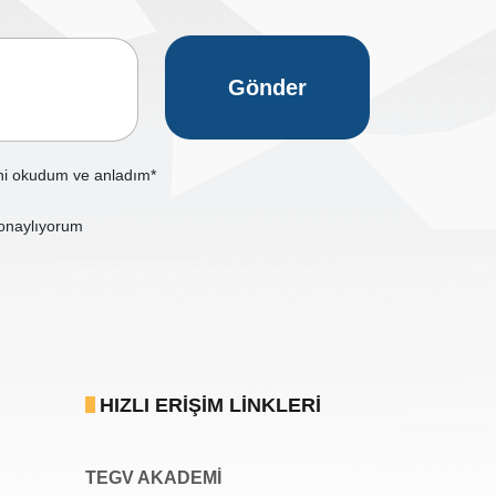
Gönder
ni okudum ve anladım*
onaylıyorum
HIZLI ERIŞIM LINKLERI
TEGV AKADEMI