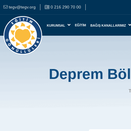
tegv@tegv.org
0 216 290 70 00
EĞITIM
KURUMSAL
BAĞIŞ KANALLARIMIZ
Deprem Böl