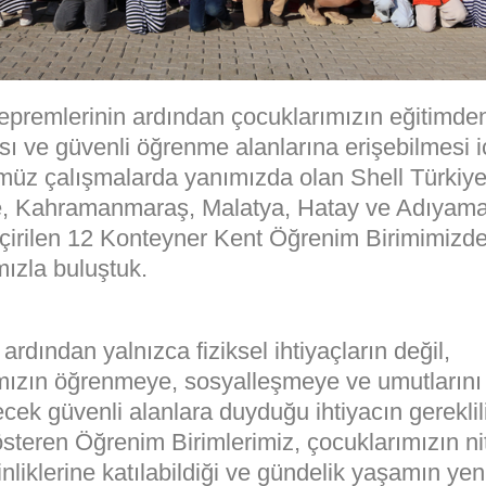
epremlerinin ardından çocuklarımızın eğitimde
 ve güvenli öğrenme alanlarına erişebilmesi i
müz çalışmalarda yanımızda olan Shell Türkiye
e, Kahramanmaraş, Malatya, Hatay ve Adıyam
çirilen 12 Konteyner Kent Öğrenim Birimimizd
mızla buluştuk.
rdından yalnızca fiziksel ihtiyaçların değil,
mızın öğrenmeye, sosyalleşmeye ve umutlarını
cek güvenli alanlara duyduğu ihtiyacın gereklil
österen Öğrenim Birimlerimiz, çocuklarımızın nit
inliklerine katılabildiği ve gündelik yaşamın ye