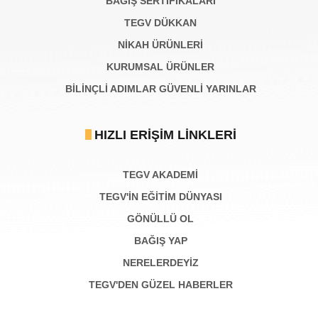
BAĞIŞ SERTIFIKALARI
TEGV DÜKKAN
NİKAH ÜRÜNLERİ
KURUMSAL ÜRÜNLER
BILINÇLI ADIMLAR GÜVENLI YARINLAR
HIZLI ERIŞIM LINKLERI
TEGV AKADEMI
TEGV'İN EĞİTİM DÜNYASI
GÖNÜLLÜ OL
BAĞIŞ YAP
NERELERDEYİZ
TEGV'DEN GÜZEL HABERLER