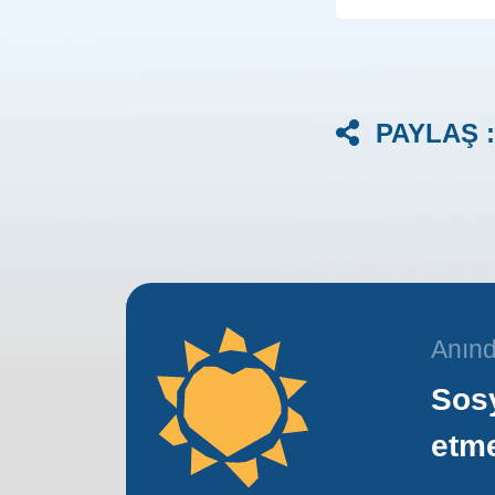
PAYLAŞ :
Anınd
Sosy
etm