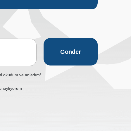
Gönder
ni okudum ve anladım*
onaylıyorum