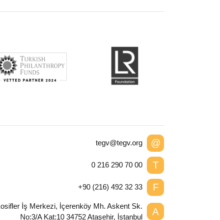
@
tegv@tegv.org
T
0 216 290 70 00
F
+90 (216) 492 32 33
osifler İş Merkezi, İçerenköy Mh. Askent Sk.
A
No:3/A Kat:10 34752 Ataşehir, İstanbul