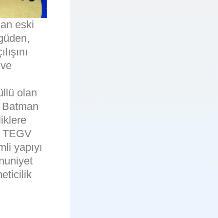
lan eski
güden,
ılışını
 ve
llü olan
. Batman
liklere
an TEGV
li yapıyı
nuniyet
ticilik