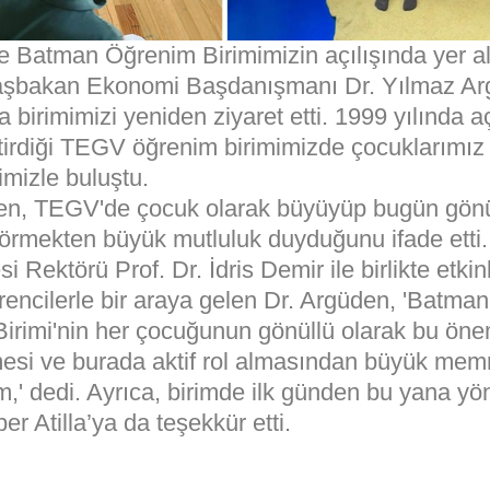
ce Batman Öğrenim Birimimizin açılışında yer a
şbakan Ekonomi Başdanışmanı Dr. Yılmaz Ar
ra birimimizi yeniden ziyaret etti. 1999 yılında aç
tirdiği TEGV öğrenim birimimizde çocuklarımız
imizle buluştu.
en, TEGV'de çocuk olarak büyüyüp bugün gönü
görmekten büyük mutluluk duyduğunu ifade etti
si Rektörü Prof. Dr. İdris Demir ile birlikte etkin
ğrencilerle bir araya gelen Dr. Argüden, 'Batm
irimi'nin her çocuğunun gönüllü olarak bu önem
esi ve burada aktif rol almasından büyük mem
' dedi. Ayrıca, birimde ilk günden bu yana yöne
er Atilla’ya da teşekkür etti.