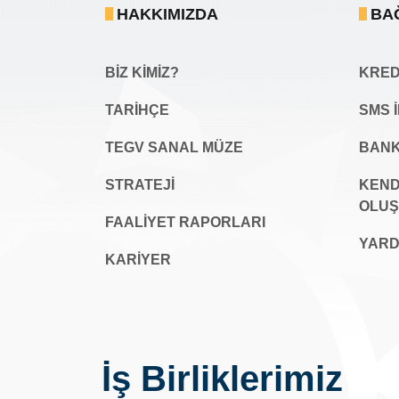
HAKKIMIZDA
BA
BİZ KİMİZ?
KREDİ
TARİHÇE
SMS 
TEGV SANAL MÜZE
BANK
STRATEJİ
KEND
OLU
FAALİYET RAPORLARI
YARD
KARIYER
İş Birliklerimiz