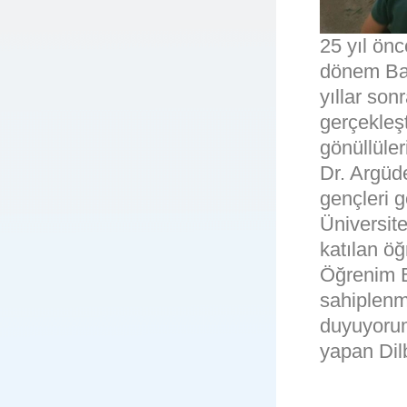
25 yıl ön
dönem Ba
yıllar son
gerçekleş
gönüllüler
Dr. Argüd
gençleri 
Üniversite
katılan ö
Öğrenim B
sahiplenm
duyuyorum,
yapan Dilb