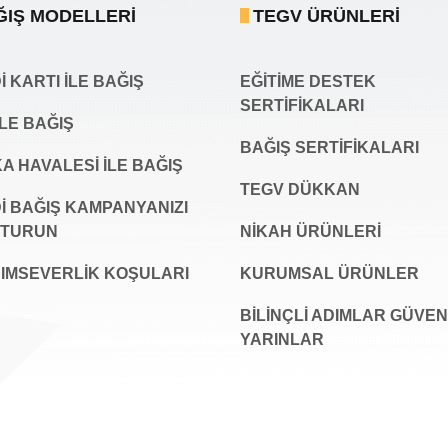
ĞIŞ MODELLERI
TEGV ÜRÜNLERI
 KARTI İLE BAĞIŞ
EĞİTİME DESTEK
SERTİFİKALARI
İLE BAĞIŞ
BAĞIŞ SERTIFIKALARI
A HAVALESİ İLE BAĞIŞ
TEGV DÜKKAN
İ BAĞIŞ KAMPANYANIZI
ŞTURUN
NİKAH ÜRÜNLERİ
IMSEVERLİK KOŞULARI
KURUMSAL ÜRÜNLER
BILINÇLI ADIMLAR GÜVEN
YARINLAR