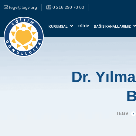
tegv@tegv.org
0 216 290 70 00
EĞITIM
KURUMSAL
BAĞIŞ KANALLARIMIZ
Dr. Yılm
B
TEGV