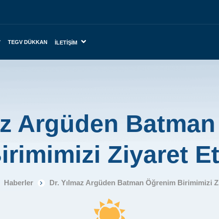
TEGV DÜKKAN
İLETIŞIM
az Argüden Batma
irimimizi Ziyaret Et
Haberler
Dr. Yılmaz Argüden Batman Öğrenim Birimimizi Zi