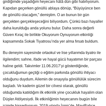
girdiğimde yaşadığım heyecanı hâlâ dün gibi hatırlıyorum.
Kapıdan geçerken gönüllü ablaya dönüp, “Büyüyünce ben
de gönüllü olacağım,” demiştim. O an bunun bir gün
gerçekten gerçekleşeceğini biliyordum. Çünkü bazı hayaller
daha kurulduğu anda yolunu bulur. Daha sonra değerli
Güven Kıraç ile birlikte Okuyorum Oynuyorum etkinliği
kapsamında Sokak Tiyatrosu’nda yer alma fırsatı buldum.
Bu deneyim sayesinde ortaokul ve lise yıllarımda tiyatro ile
ilgilendim; sahne, ifade ve hayal gücü hayatımın bir parçası
haline geldi. Takvimler 11.06.2017’yi gösterdiğinde,
çocukluğumun geçtiği o eğitim parkında gönüllü ihtiyacı
olduğunu duydum. Ailemin de onayıyla gönüllülük sürecim
başladı. Ve kaderin güzel bir cilvesi olarak, gönüllü
olduğumda katıldığım ilk etkinlik yine çocukluk hayalim olan
Düşler Atölyesiydi. İlk etkinliğimin heyecanını bugün bile
içimde hissediyorum. 2019 yılında İzmir’de, MaviBahçe