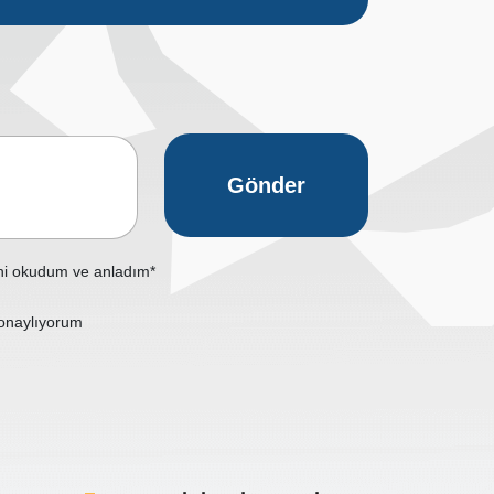
Gönder
ni okudum ve anladım*
onaylıyorum