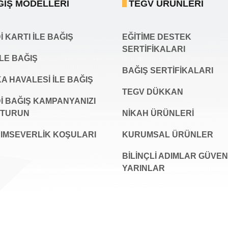
ĞIŞ MODELLERI
TEGV ÜRÜNLERI
 KARTI İLE BAĞIŞ
EĞİTİME DESTEK
SERTİFİKALARI
İLE BAĞIŞ
BAĞIŞ SERTIFIKALARI
A HAVALESİ İLE BAĞIŞ
TEGV DÜKKAN
İ BAĞIŞ KAMPANYANIZI
ŞTURUN
NİKAH ÜRÜNLERİ
IMSEVERLİK KOŞULARI
KURUMSAL ÜRÜNLER
BILINÇLI ADIMLAR GÜVEN
YARINLAR