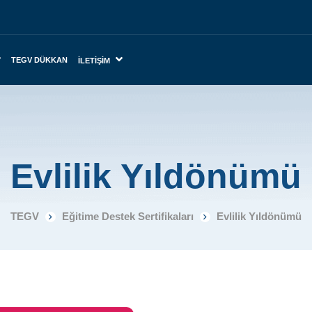
TEGV DÜKKAN
İLETIŞIM
Evlilik Yıldönümü
TEGV
Eğitime Destek Sertifikaları
Evlilik Yıldönümü