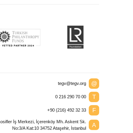
@
tegv@tegv.org
T
0 216 290 70 00
F
+90 (216) 492 32 33
osifler İş Merkezi, İçerenköy Mh. Askent Sk.
A
No:3/A Kat:10 34752 Ataşehir, İstanbul