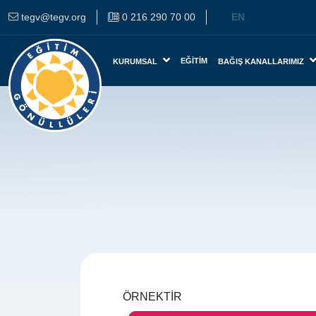
tegv@tegv.org
0 216 290 70 00
EN
EĞITIM
KURUMSAL
BAĞIŞ KANALLARIMIZ
ÖRNEKTİR