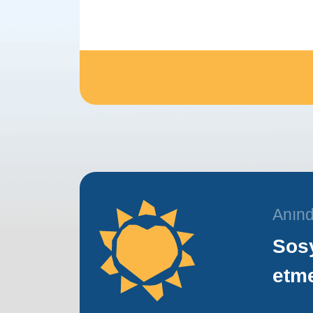
Anınd
Sosy
etm