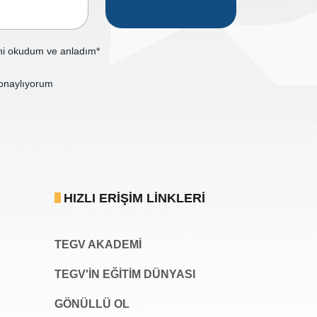
ni okudum ve anladım*
onaylıyorum
HIZLI ERIŞIM LINKLERI
TEGV AKADEMI
TEGV'İN EĞİTİM DÜNYASI
GÖNÜLLÜ OL