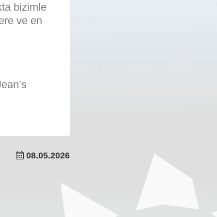
ta bizimle
ere ve en
Jean’s
08.05.2026