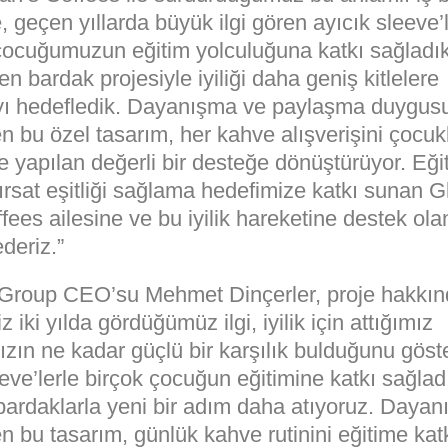
 geçen yıllarda büyük ilgi gören ayıcık sleeve’l
çocuğumuzun eğitim yolculuğuna katkı sağladık
n bardak projesiyle iyiliği daha geniş kitlelere
yı hedefledik. Dayanışma ve paylaşma duygus
n bu özel tasarım, her kahve alışverişini çocuk
e yapılan değerli bir desteğe dönüştürüyor. Eği
ırsat eşitliği sağlama hedefimize katkı sunan G
ees ailesine ve bu iyilik hareketine destek ol
deriz.”
 Group CEO’su Mehmet Dinçerler, proje hakkın
z iki yılda gördüğümüz ilgi, iyilik için attığımız
zın ne kadar güçlü bir karşılık bulduğunu göste
eve’lerle birçok çocuğun eğitimine katkı sağladı
ardaklarla yeni bir adım daha atıyoruz. Dayan
 bu tasarım, günlük kahve rutinini eğitime kat