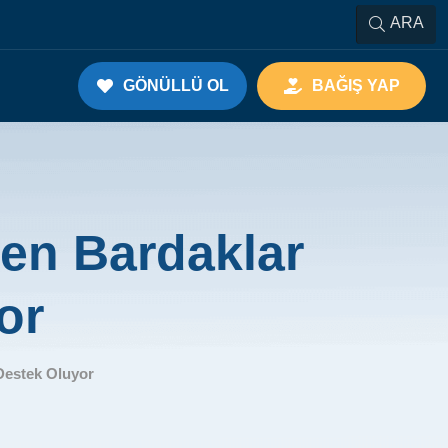
ARA
GÖNÜLLÜ OL
BAĞIŞ YAP
uen Bardaklar
or
Destek Oluyor