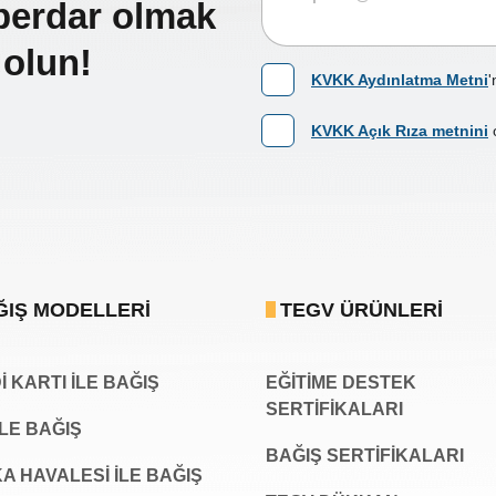
berdar olmak
 olun!
KVKK Aydınlatma Metni
'
KVKK Açık Rıza metnini
ĞIŞ MODELLERI
TEGV ÜRÜNLERI
 KARTI İLE BAĞIŞ
EĞİTİME DESTEK
SERTİFİKALARI
İLE BAĞIŞ
BAĞIŞ SERTIFIKALARI
A HAVALESİ İLE BAĞIŞ