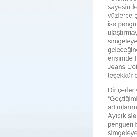
sayesinde,
yüzlerce 
ise pengue
ulaştırma
simgeleye
geleceğin
erişimde f
Jeans Coff
teşekkür e
Dinçerler
“Geçtiğimi
adımlarımı
Ayıcık sle
penguen b
simgeleyen