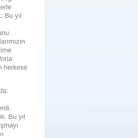
erle
. Bu yıl
unu
larımızın
time
loria
an herkese
da:
rdi.
k. Bu yıl
ışmayı
kı