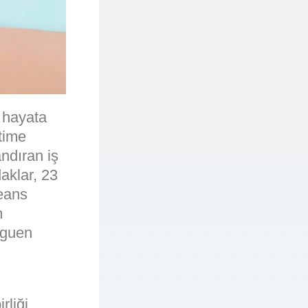
e hayata
time
ndıran iş
aklar, 23
eans
m
nguen
rliği