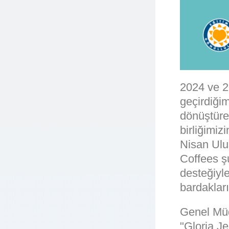
2024 ve 20
geçirdiğim
dönüştüre
birliğimi
Nisan Ulu
Coffees ş
desteğiyl
bardakları
Genel Müd
"Gloria Je