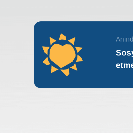
Anınd
Sosy
etm