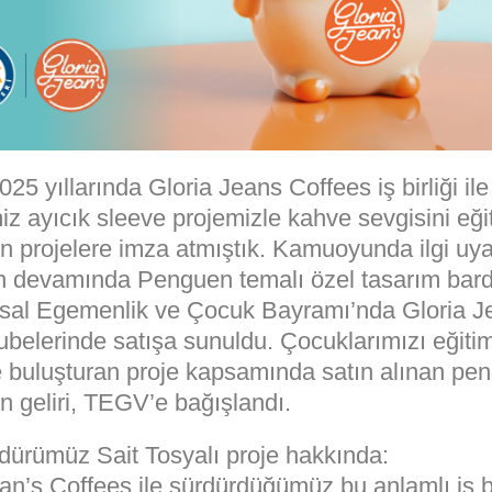
25 yıllarında Gloria Jeans Coffees iş birliği il
iz ayıcık sleeve projemizle kahve sevgisini eği
n projelere imza atmıştık. Kamuoyunda ilgi uya
zin devamında Penguen temalı özel tasarım bard
sal Egemenlik ve Çocuk Bayramı’nda Gloria J
ubelerinde satışa sunuldu. Çocuklarımızı eğiti
e buluşturan proje kapsamında satın alınan pe
n geliri, TEGV’e bağışlandı.
ürümüz Sait Tosyalı proje hakkında:
an’s Coffees ile sürdürdüğümüz bu anlamlı iş bi