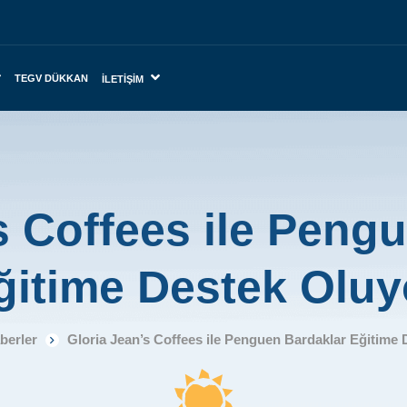
TEGV DÜKKAN
İLETIŞIM
s Coffees ile Peng
ğitime Destek Oluy
berler
Gloria Jean’s Coffees ile Penguen Bardaklar Eğitime 