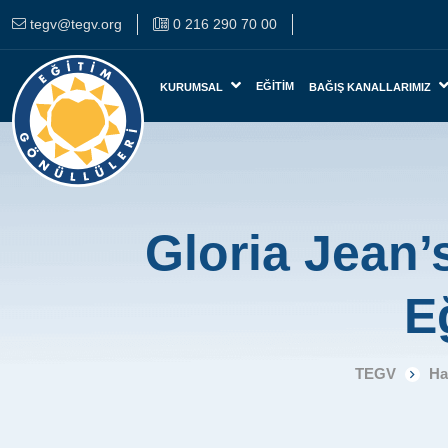
tegv@tegv.org
0 216 290 70 00
EĞITIM
KURUMSAL
BAĞIŞ KANALLARIMIZ
Gloria Jean’
E
TEGV
Ha