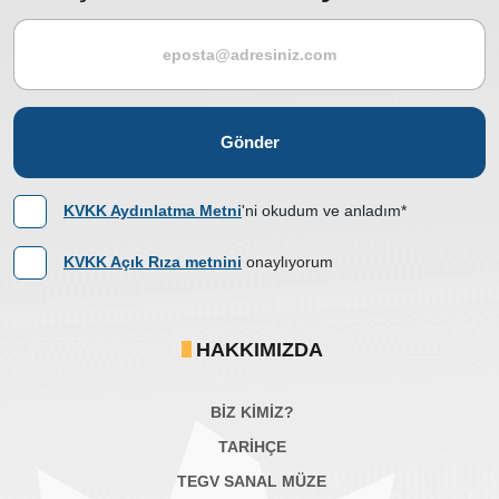
Gönder
KVKK Aydınlatma Metni
'ni okudum ve anladım*
KVKK Açık Rıza metnini
onaylıyorum
HAKKIMIZDA
BİZ KİMİZ?
TARİHÇE
TEGV SANAL MÜZE