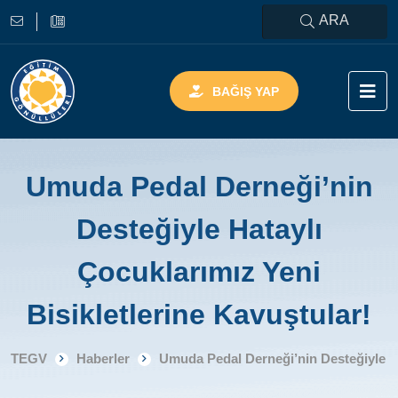
ARA
BAĞIŞ YAP
Umuda Pedal Derneği’nin
Desteğiyle Hataylı
Çocuklarımız Yeni
Bisikletlerine Kavuştular!
TEGV
Haberler
Umuda Pedal Derneği’nin Desteğiyle Ha