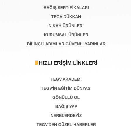
BAĞIŞ SERTIFIKALARI
TEGV DÜKKAN
NİKAH ÜRÜNLERİ
KURUMSAL ÜRÜNLER
BILINÇLI ADIMLAR GÜVENLI YARINLAR
HIZLI ERIŞIM LINKLERI
TEGV AKADEMI
TEGV'İN EĞİTİM DÜNYASI
GÖNÜLLÜ OL
BAĞIŞ YAP
NERELERDEYİZ
TEGV'DEN GÜZEL HABERLER