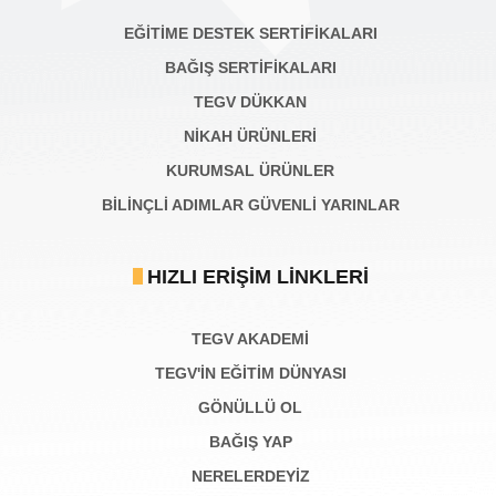
EĞİTİME DESTEK SERTİFİKALARI
BAĞIŞ SERTIFIKALARI
TEGV DÜKKAN
NİKAH ÜRÜNLERİ
KURUMSAL ÜRÜNLER
BILINÇLI ADIMLAR GÜVENLI YARINLAR
HIZLI ERIŞIM LINKLERI
TEGV AKADEMI
TEGV'İN EĞİTİM DÜNYASI
GÖNÜLLÜ OL
BAĞIŞ YAP
NERELERDEYİZ