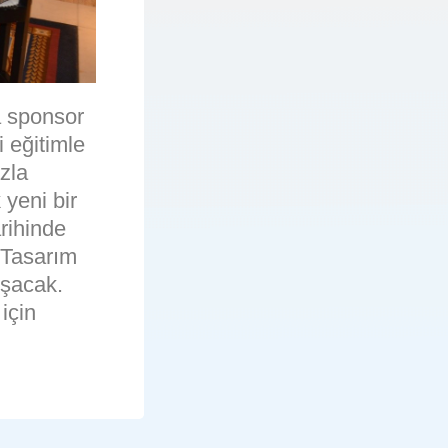
a sponsor
 eğitimle
zla
 yeni bir
rihinde
 Tasarım
uşacak.
için