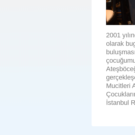
2001 yılı
olarak bu
buluşması
çocuğumuzu
Ateşböceğ
gerçekleş
Mucitleri
Çocukları
İstanbul 