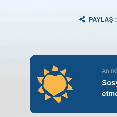
PAYLAŞ :
Anınd
Sosy
etm