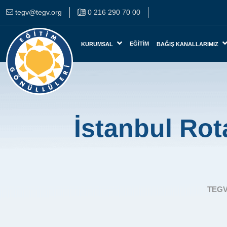
tegv@tegv.org
0 216 290 70 00
EĞITIM
KURUMSAL
BAĞIŞ KANALLARIMIZ
İstanbul Ro
TEG