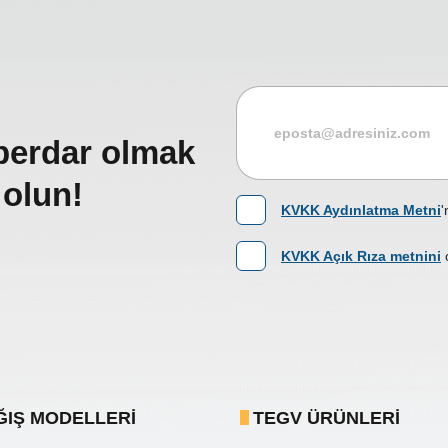
berdar olmak
 olun!
KVKK Aydınlatma Metni
'
KVKK Açık Rıza metnini
ĞIŞ MODELLERI
TEGV ÜRÜNLERI