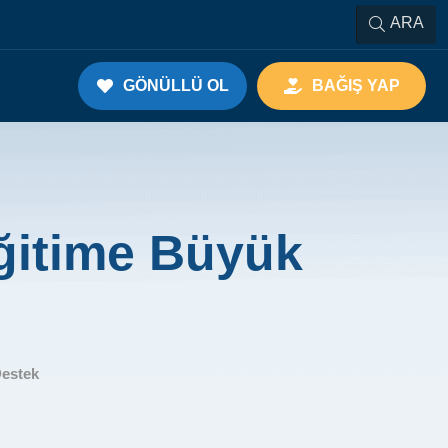
ARA
GÖNÜLLÜ OL
BAĞIŞ YAP
ğitime Büyük
Destek