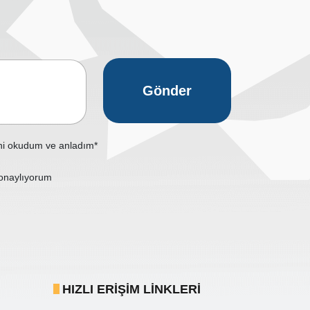
Gönder
ni okudum ve anladım*
onaylıyorum
HIZLI ERIŞIM LINKLERI