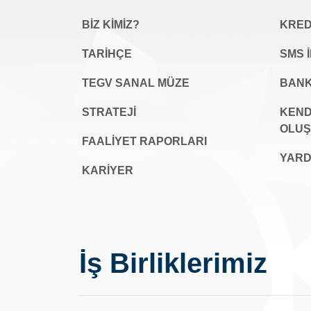
BİZ KİMİZ?
KREDİ
TARİHÇE
SMS 
TEGV SANAL MÜZE
BANK
STRATEJİ
KEND
OLU
FAALİYET RAPORLARI
YARD
KARIYER
İş Birliklerimiz