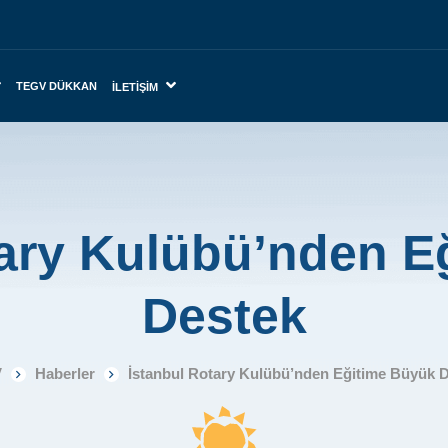
TEGV DÜKKAN
İLETIŞIM
tary Kulübü’nden E
Destek
V
Haberler
İstanbul Rotary Kulübü’nden Eğitime Büyük 