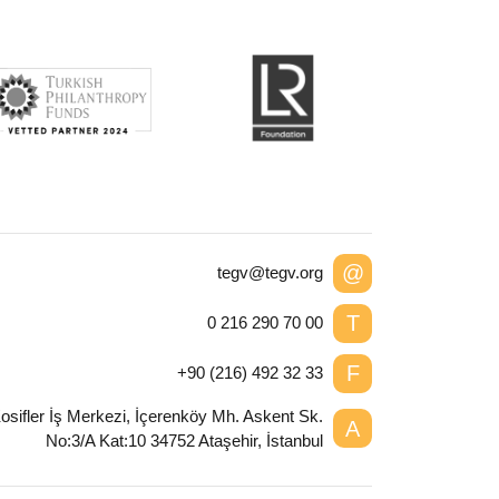
@
tegv@tegv.org
T
0 216 290 70 00
F
+90 (216) 492 32 33
osifler İş Merkezi, İçerenköy Mh. Askent Sk.
A
No:3/A Kat:10 34752 Ataşehir, İstanbul