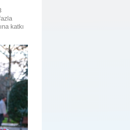
3
azla
ına katkı