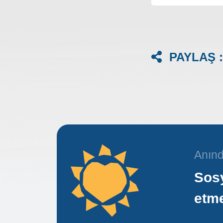
PAYLAŞ :
Anınd
Sosy
etm