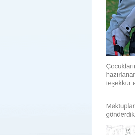
Çocukları
hazırlana
teşekkür e
Mektuplar
gönderdik