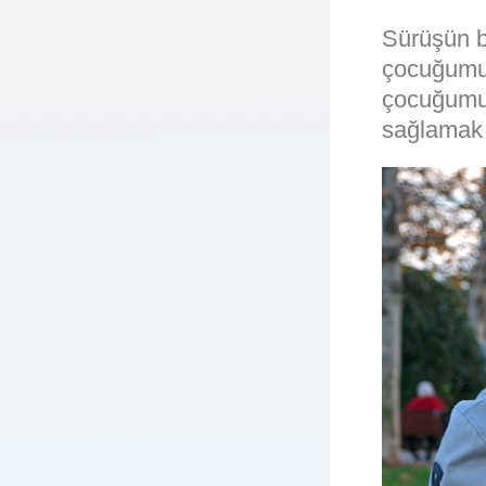
Sürüşün b
çocuğumuz
çocuğumuz
sağlamak 