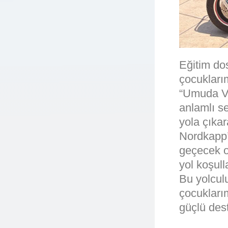
Eğitim do
çocukları
“Umuda Ve
anlamlı s
yola çıkar
Nordkapp’
geçecek ol
yol koşul
Bu yolculu
çocuklarım
güçlü des