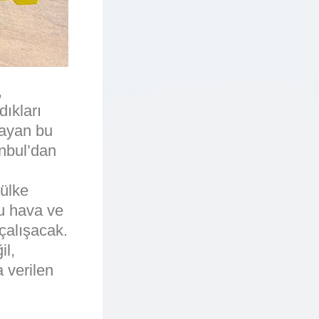
,
ıkları
layan bu
anbul’dan
ülke
lu hava ve
çalışacak.
il,
 verilen