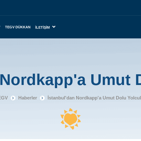
TEGV DÜKKAN
İLETIŞIM
 Nordkapp'a Umut 
EGV
Haberler
İstanbul'dan Nordkapp'a Umut Dolu Yolcu