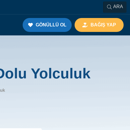
ARA
GÖNÜLLÜ OL
BAĞIŞ YAP
Dolu Yolculuk
luk