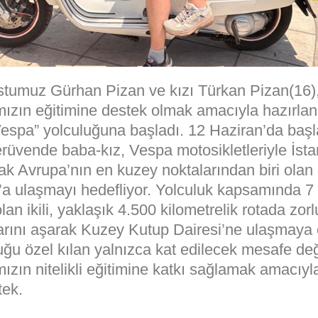
stumuz Gürhan Pizan ve kızı Türkan Pizan(16)
mızın eğitimine destek olmak amacıyla hazırland
spa” yolculuğuna başladı. 12 Haziran’da baş
erüvende baba-kız, Vespa motosikletleriyle İst
ak Avrupa’nın en kuzey noktalarından biri olan
a ulaşmayı hedefliyor. Yolculuk kapsamında 7 
an ikili, yaklaşık 4.500 kilometrelik rotada zor
larını aşarak Kuzey Kutup Dairesi’ne ulaşmaya 
ğu özel kılan yalnızca kat edilecek mesafe değ
ızın nitelikli eğitimine katkı sağlamak amacıyla
tek.