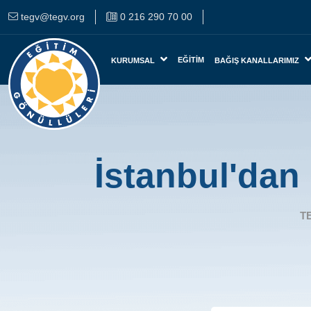
tegv@tegv.org
0 216 290 70 00
EĞITIM
KURUMSAL
BAĞIŞ KANALLARIMIZ
İstanbul'dan
T