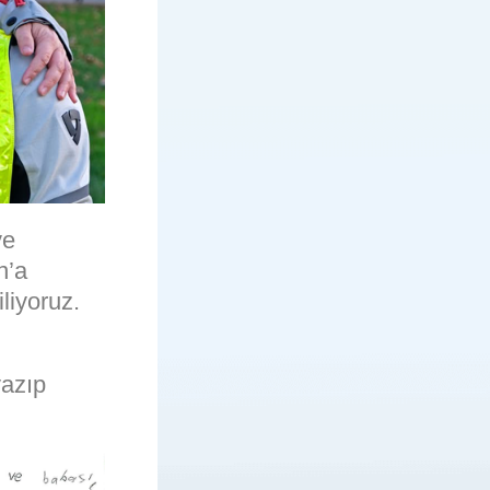
ye
n’a
iliyoruz.
yazıp