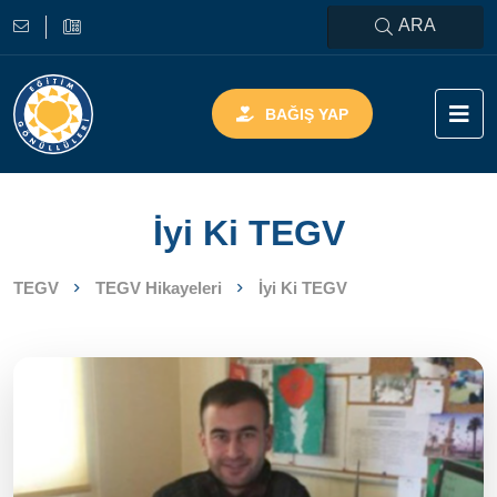
ARA
BAĞIŞ YAP
İyi Ki TEGV
TEGV
TEGV Hikayeleri
İyi Ki TEGV