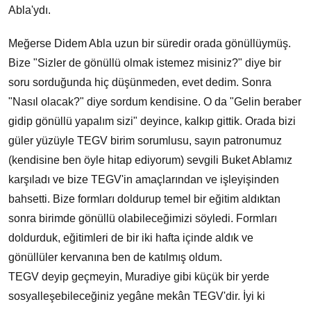
Abla'ydı.
Meğerse Didem Abla uzun bir süredir orada gönüllüymüş.
Bize "Sizler de gönüllü olmak istemez misiniz?" diye bir
soru sorduğunda hiç düşünmeden, evet dedim. Sonra
"Nasıl olacak?" diye sordum kendisine. O da "Gelin beraber
gidip gönüllü yapalım sizi" deyince, kalkıp gittik. Orada bizi
güler yüzüyle TEGV birim sorumlusu, sayın patronumuz
(kendisine ben öyle hitap ediyorum) sevgili Buket Ablamız
karşıladı ve bize TEGV'in amaçlarından ve işleyişinden
bahsetti. Bize formları doldurup temel bir eğitim aldıktan
sonra birimde gönüllü olabileceğimizi söyledi. Formları
doldurduk, eğitimleri de bir iki hafta içinde aldık ve
gönüllüler kervanına ben de katılmış oldum.
TEGV deyip geçmeyin, Muradiye gibi küçük bir yerde
sosyalleşebileceğiniz yegâne mekân TEGV'dir. İyi ki