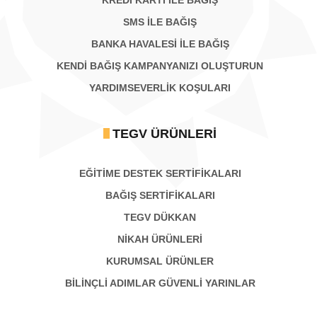
KREDİ KARTI İLE BAĞIŞ
SMS İLE BAĞIŞ
BANKA HAVALESİ İLE BAĞIŞ
KENDİ BAĞIŞ KAMPANYANIZI OLUŞTURUN
YARDIMSEVERLİK KOŞULARI
TEGV ÜRÜNLERI
EĞİTİME DESTEK SERTİFİKALARI
BAĞIŞ SERTIFIKALARI
TEGV DÜKKAN
NİKAH ÜRÜNLERİ
KURUMSAL ÜRÜNLER
BILINÇLI ADIMLAR GÜVENLI YARINLAR