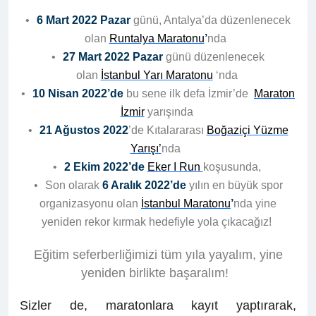
6 Mart 2022 Pazar
günü, Antalya’da düzenlenecek
olan
Runtalya Maratonu
’
nda
27 Mart 2022 Pazar
günü düzenlenecek
olan
İstanbul Yarı Maratonu
‘nda
10 Nisan 2022’de
bu sene ilk defa İzmir’de
Maraton
İzmir
yarışında
21 Ağustos 2022
’de Kıtalararası
Boğaziçi Yüzme
Yarışı’
nda
2 Ekim 2022’de
Eker I Run
koşusunda,
Son olarak
6 Aralık 2022’de
yılın en büyük spor
organizasyonu olan
İstanbul Maratonu
’
nda
yine
yeniden rekor kırmak hedefiyle yola çıkacağız!
Eğitim seferberliğimizi tüm yıla yayalım, yine
yeniden birlikte başaralım!
Sizler de, maratonlara kayıt yaptırarak,