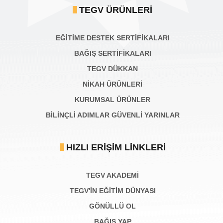
TEGV ÜRÜNLERI
EĞİTİME DESTEK SERTİFİKALARI
BAĞIŞ SERTIFIKALARI
TEGV DÜKKAN
NİKAH ÜRÜNLERİ
KURUMSAL ÜRÜNLER
BILINÇLI ADIMLAR GÜVENLI YARINLAR
HIZLI ERIŞIM LINKLERI
TEGV AKADEMI
TEGV'İN EĞİTİM DÜNYASI
GÖNÜLLÜ OL
BAĞIŞ YAP