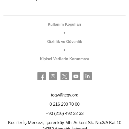
Kullanım Koşulları
Gizlilik ve Güvenlik
Kişisel Verilerin Korunması
tegv@tegv.org
0 216 290 70 00
+90 (216) 492 32 33
Kosifler İş Merkezi, İçerenköy Mh. Askent Sk. No:3/A Kat:10
34752 Ataşehir, İstanbul