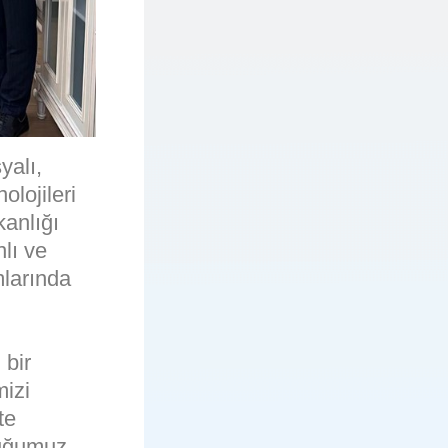
alı,
lojileri
kanlığı
lı ve
larında
 bir
mizi
te
duğumuz