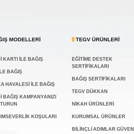
ĞIŞ MODELLERI
TEGV ÜRÜNLERI
 KARTI İLE BAĞIŞ
EĞİTİME DESTEK
SERTİFİKALARI
İLE BAĞIŞ
BAĞIŞ SERTIFIKALARI
A HAVALESİ İLE BAĞIŞ
TEGV DÜKKAN
İ BAĞIŞ KAMPANYANIZI
ŞTURUN
NİKAH ÜRÜNLERİ
IMSEVERLİK KOŞULARI
KURUMSAL ÜRÜNLER
BILINÇLI ADIMLAR GÜVEN