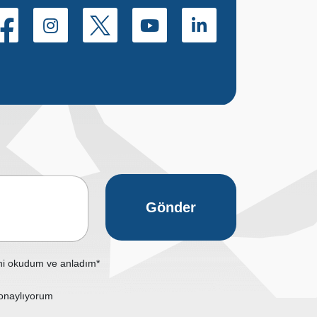
Gönder
ni okudum ve anladım*
onaylıyorum