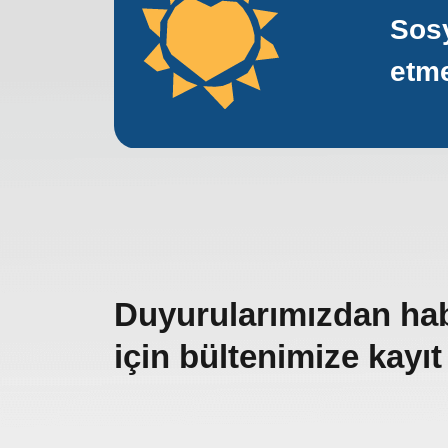
Sosy
etm
Duyurularımızdan ha
için bültenimize kayıt