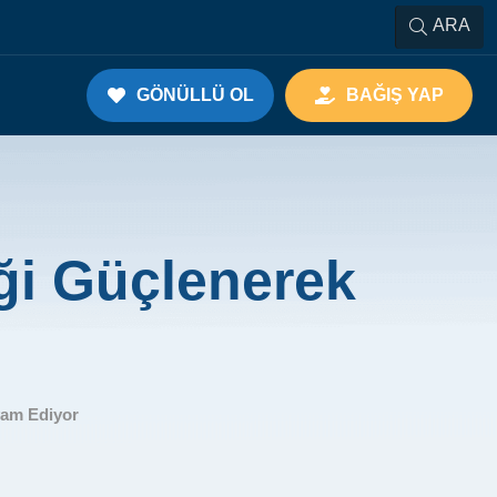
ARA
GÖNÜLLÜ OL
BAĞIŞ YAP
iği Güçlenerek
vam Ediyor