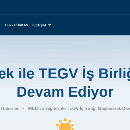
TEGV DÜKKAN
İLETIŞIM
k ile TEGV İş Birl
Devam Ediyor
Haberler
MEB ve Yeğitek ile TEGV İş Birliği Güçlenerek De