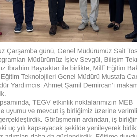
z Çarşamba günü, Genel Müdürümüz Sait Tosy
ogramları Müdürümüz İşlev Sevgül, Bilişim Tekno
İbrahim Bayraktar ile birlikte, Millî Eğitim Ba
e Eğitim Teknolojileri Genel Müdürü Mustafa Can
ür Yardımcısı Ahmet Şamil Demircan’ı makam
ik.
apsamında, TEGV etkinlik noktalarımızın MEB
le uyumu ve mevcut iş birliğimiz üzerine verimli
rçekleştirdik. Görüşmenin ardından, iş birliği
i üç yılı kapsayacak şekilde yenileyerek birlik
z adımları daha da güçlendirdik. Eğitime duy