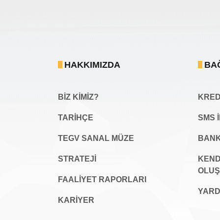
HAKKIMIZDA
BA
BİZ KİMİZ?
KREDİ
TARİHÇE
SMS 
TEGV SANAL MÜZE
BANK
STRATEJİ
KEND
OLU
FAALİYET RAPORLARI
YARD
KARIYER