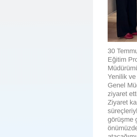
30 Temmu
Eğitim Pr
Müdürümüz 
Yenilik v
Genel Müd
ziyaret ett
Ziyaret k
süreçleriy
görüşme ge
önümüzdek
atacağımı