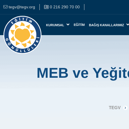
tegv@tegv.org
0 216 290 70 00
EĞITIM
KURUMSAL
BAĞIŞ KANALLARIMIZ
MEB ve Yeğite
TEGV