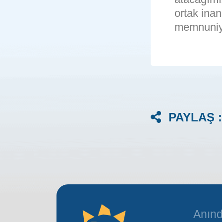
ortak inan
memnuniy
PAYLAŞ :
Anınd