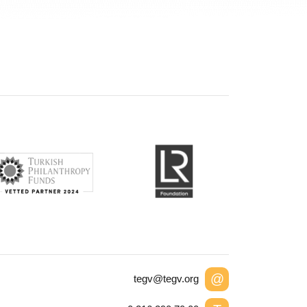
@
tegv@tegv.org