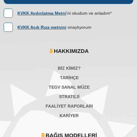
KVKK Aydınlatma Metni
'ni okudum ve anladım*
KVKK Açık Rıza metnini
onaylıyorum
HAKKIMIZDA
BİZ KİMİZ?
TARİHÇE
TEGV SANAL MÜZE
STRATEJİ
FAALİYET RAPORLARI
KARIYER
BAĞIŞ MODELLERI