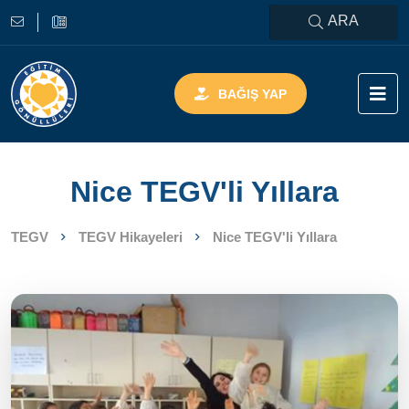
ARA
BAĞIŞ YAP
Nice TEGV'li Yıllara
TEGV
TEGV Hikayeleri
Nice TEGV'li Yıllara