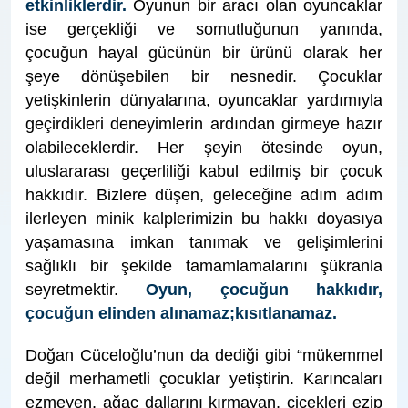
etkinliklerdir.
Oyunun bir aracı olan oyuncaklar
ise gerçekliği ve somutluğunun yanında,
çocuğun hayal gücünün bir ürünü olarak her
şeye dönüşebilen bir nesnedir.
Çocuklar
yetişkinlerin dünyalarına, oyuncaklar yardımıyla
geçirdikleri deneyimlerin ardından girmeye hazır
olabileceklerdir.
Her şeyin ötesinde oyun,
uluslararası geçerliliği kabul edilmiş bir çocuk
hakkıdır. Bizlere düşen, geleceğine adım adım
ilerleyen minik kalplerimizin bu hakkı doyasıya
yaşamasına imkan tanımak ve gelişimlerini
sağlıklı bir şekilde tamamlamalarını şükranla
seyretmektir.
Oyun, çocuğun hakkıdır,
çocuğun elinden alınamaz;kısıtlanamaz.
Doğan Cüceloğlu’nun da dediği gibi “mükemmel
değil merhametli çocuklar yetiştirin. Karıncaları
ezmeyen, ağaç dallarını kırmayan, çiçekleri ezip