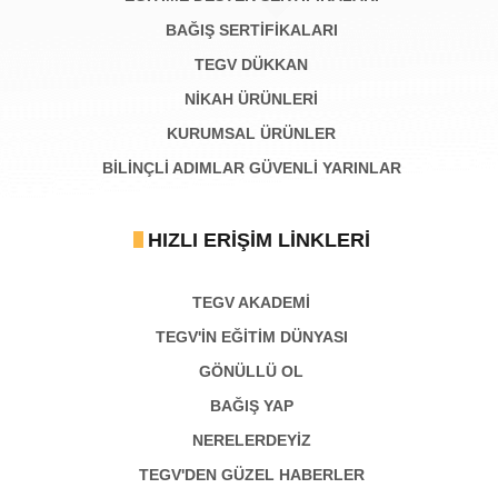
BAĞIŞ SERTIFIKALARI
TEGV DÜKKAN
NİKAH ÜRÜNLERİ
KURUMSAL ÜRÜNLER
BILINÇLI ADIMLAR GÜVENLI YARINLAR
HIZLI ERIŞIM LINKLERI
TEGV AKADEMI
TEGV'İN EĞİTİM DÜNYASI
GÖNÜLLÜ OL
BAĞIŞ YAP
NERELERDEYİZ
TEGV'DEN GÜZEL HABERLER