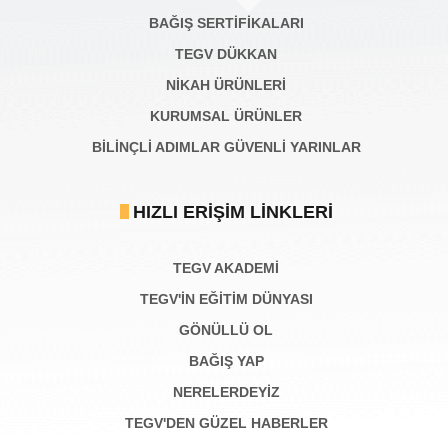
BAĞIŞ SERTIFIKALARI
TEGV DÜKKAN
NİKAH ÜRÜNLERİ
KURUMSAL ÜRÜNLER
BILINÇLI ADIMLAR GÜVENLI YARINLAR
HIZLI ERIŞIM LINKLERI
TEGV AKADEMI
TEGV'İN EĞİTİM DÜNYASI
GÖNÜLLÜ OL
BAĞIŞ YAP
NERELERDEYİZ
TEGV'DEN GÜZEL HABERLER