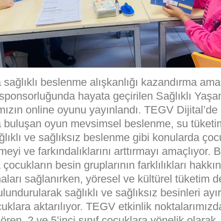
 sağlıklı beslenme alışkanlığı kazandırma ama
 sponsorluğunda hayata geçirilen Sağlıklı Yaşa
ızın online oyunu yayınlandı. TEGV Dijital’de
a buluşan oyun mevsimsel beslenme, su tüketi
lıklı ve sağlıksız beslenme gibi konularda çoc
rmeyi ve farkındalıklarını arttırmayı amaçlıyor. 
çocukların besin gruplarının farklılıkları hakkın
aları sağlanırken, yöresel ve kültürel tüketim 
undurularak sağlıklı ve sağlıksız besinleri ayı
uklara aktarılıyor. TEGV etkinlik noktalarımız
 gören, 2 ve 5’inci sınıf çocuklara yönelik olarak