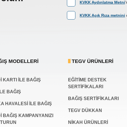
KVKK Aydınlatma Metni
'
KVKK Açık Rıza metnini
ĞIŞ MODELLERI
TEGV ÜRÜNLERI
 KARTI İLE BAĞIŞ
EĞİTİME DESTEK
SERTİFİKALARI
İLE BAĞIŞ
BAĞIŞ SERTIFIKALARI
A HAVALESİ İLE BAĞIŞ
TEGV DÜKKAN
İ BAĞIŞ KAMPANYANIZI
ŞTURUN
NİKAH ÜRÜNLERİ