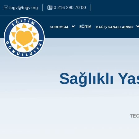
tegv@tegv.org
0 216 290 70 00
EĞITIM
KURUMSAL
BAĞIŞ KANALLARIMIZ
Sağlıklı Y
TE