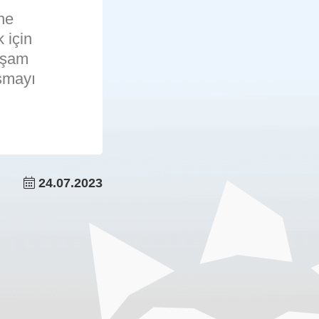
ine
 için
Yaşam
uşmayı
24.07.2023