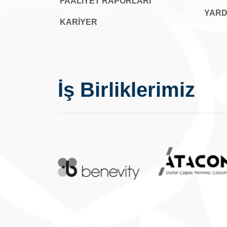
FAALİYET RAPORLARI
YARD
KARIYER
İş Birliklerimiz