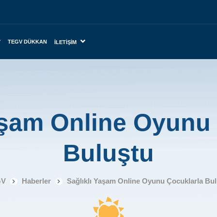
TEGV DÜKKAN
İLETIŞIM
aşam Online Oyunu
Buluştu
GV
Haberler
Sağlıklı Yaşam Online Oyunu Çocuklarla Bul