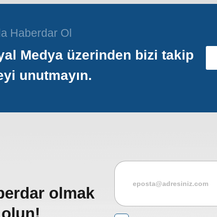
a Haberdar Ol
al Medya üzerinden bizi takip
eyi unutmayın.
berdar olmak
 olun!