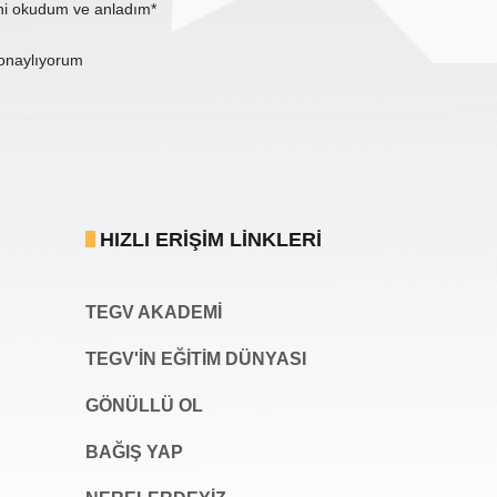
ni okudum ve anladım*
onaylıyorum
HIZLI ERIŞIM LINKLERI
TEGV AKADEMI
TEGV'İN EĞİTİM DÜNYASI
GÖNÜLLÜ OL
BAĞIŞ YAP