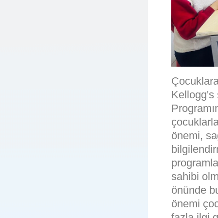
Çocuklara
Kellogg's
Programım
çocuklarl
önemi, sağ
bilgilendi
programla 
sahibi olm
önünde bul
önemi çoc
fazla ilgi