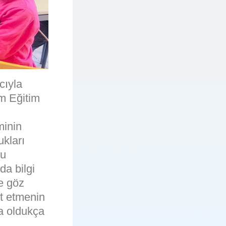
cıyla
m Eğitim
minin
ukları
Bu
da bilgi
de göz
rt etmenin
da oldukça