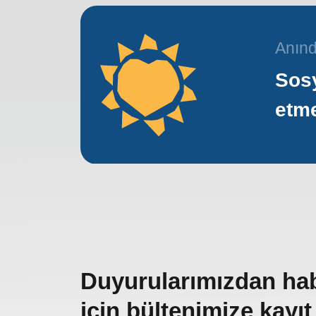
Anınd
Sosy
etm
Duyurularımızdan ha
için bültenimize kayıt