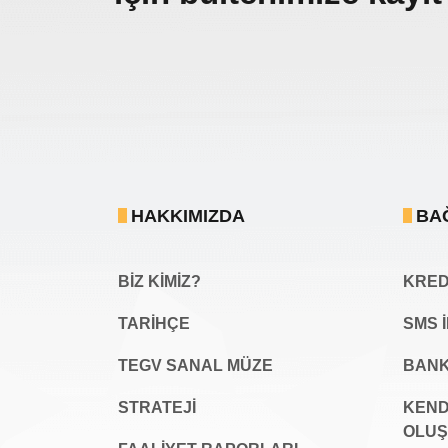
HAKKIMIZDA
BA
BİZ KİMİZ?
KREDİ
TARİHÇE
SMS 
TEGV SANAL MÜZE
BANK
STRATEJİ
KEND
OLU