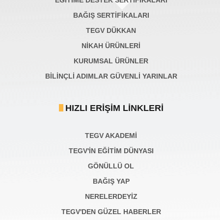
EĞİTİME DESTEK SERTİFİKALARI
BAĞIŞ SERTIFIKALARI
TEGV DÜKKAN
NİKAH ÜRÜNLERİ
KURUMSAL ÜRÜNLER
BILINÇLI ADIMLAR GÜVENLI YARINLAR
HIZLI ERIŞIM LINKLERI
TEGV AKADEMI
TEGV'İN EĞİTİM DÜNYASI
GÖNÜLLÜ OL
BAĞIŞ YAP
NERELERDEYİZ
TEGV'DEN GÜZEL HABERLER