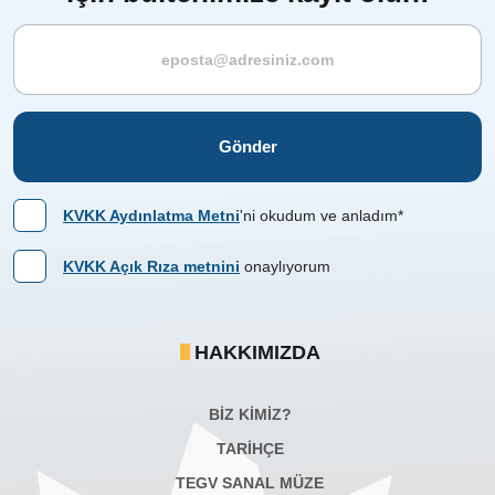
Gönder
KVKK Aydınlatma Metni
'ni okudum ve anladım*
KVKK Açık Rıza metnini
onaylıyorum
HAKKIMIZDA
BİZ KİMİZ?
TARİHÇE
TEGV SANAL MÜZE