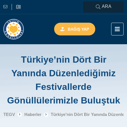
ARA
BAĞIŞ YAP
Türkiye’nin Dört Bir
Yanında Düzenlediğimiz
Festivallerde
Gönüllülerimizle Buluştuk
TEGV
Haberler
Türkiye’nin Dört Bir Yanında Düzenled