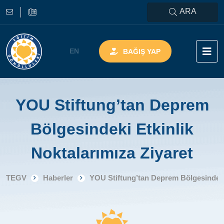
ARA
EN
BAĞIŞ YAP
YOU Stiftung’tan Deprem
Bölgesindeki Etkinlik
Noktalarımıza Ziyaret
TEGV
Haberler
YOU Stiftung’tan Deprem Bölgesindeki 