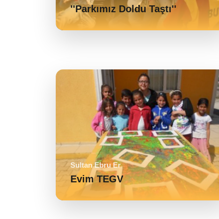
''Parkımız Doldu Taştı''
Sultan Ebru Er
Evim TEGV