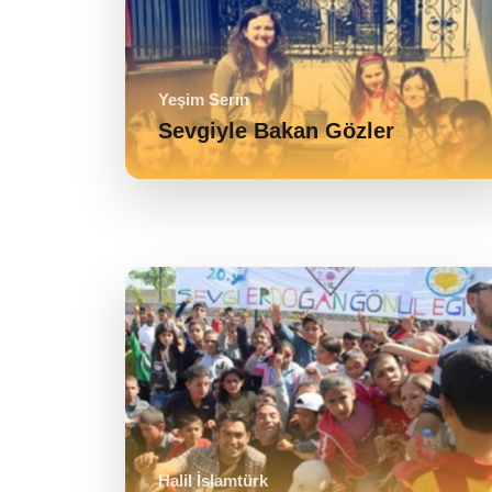
Yeşim Serin
Sevgiyle Bakan Gözler
Halil İslamtürk