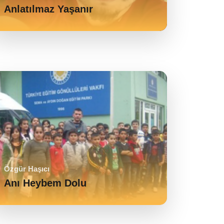
Anlatılmaz Yaşanır
Özgür Haşıcı
Anı Heybem Dolu