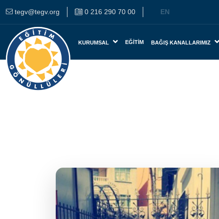
tegv@tegv.org
0 216 290 70 00
EN
EĞITIM
KURUMSAL
BAĞIŞ KANALLARIMIZ