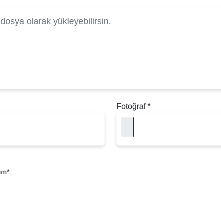
Fotoğraf
*
ım*.