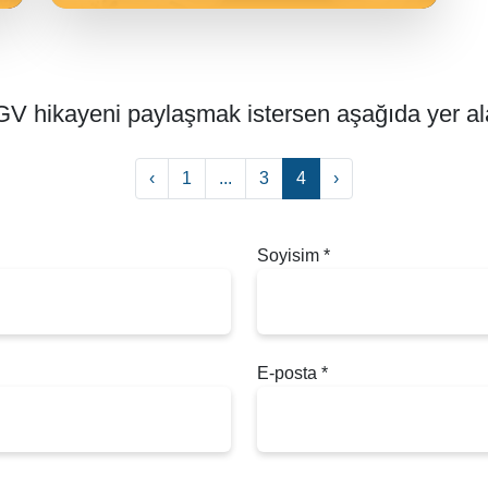
V hikayeni paylaşmak istersen aşağıda yer alan
‹
1
...
3
4
›
Soyisim
*
E-posta
*