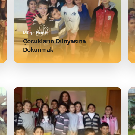
Müge Ermiş
Çocukların Dünyasına
Dokunmak