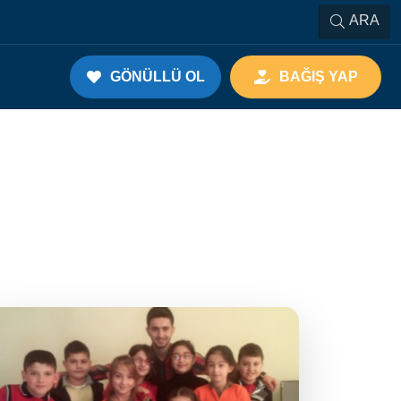
ARA
GÖNÜLLÜ OL
BAĞIŞ YAP