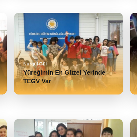
Nurgül Gül
Yüreğimin En Güzel Yerinde
TEGV Var