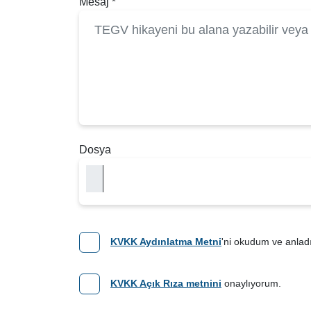
Mesaj
*
Dosya
KVKK Aydınlatma Metni
'ni okudum ve anlad
KVKK Açık Rıza metnini
onaylıyorum.