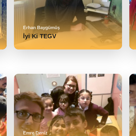
Erhan Baygümüş
İyi Ki TEGV
Emre Deniz