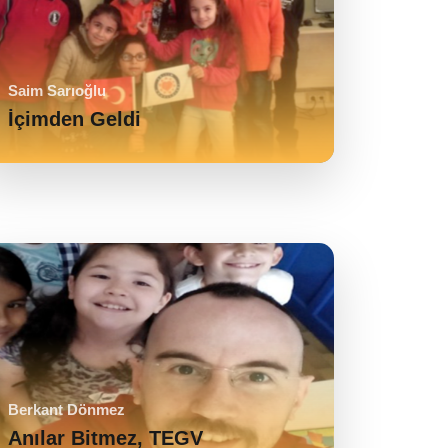
Saim Sarıoğlu
İçimden Geldi
Berkant Dönmez
Anılar Bitmez, TEGV