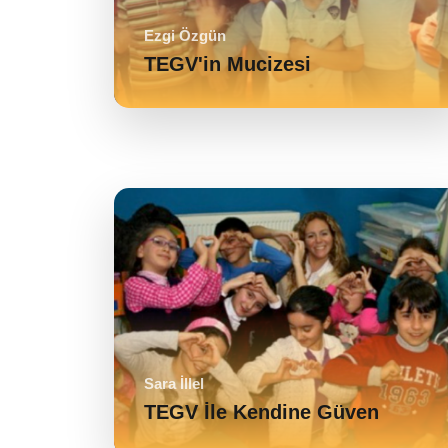
Ezgi Özgün
TEGV'in Mucizesi
Sara İllel
TEGV İle Kendine Güven