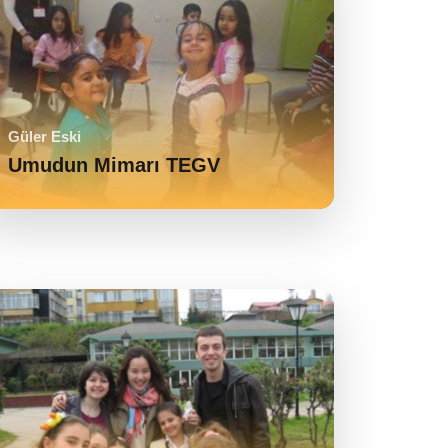
Güler Eski
Umudun Mimarı TEGV