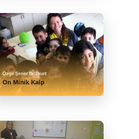
Özge Şener Bozkurt
On Minik Kalp