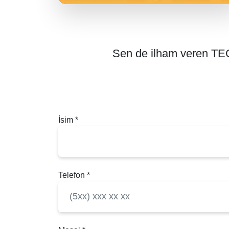
Sen de ilham veren TEG
İsim
*
Telefon
*